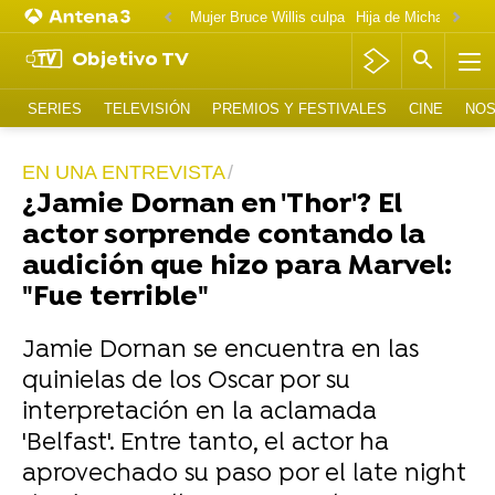
Mujer Bruce Willis culpa
Objetivo TV
SERIES
TELEVISIÓN
PREMIOS Y FESTIVALES
CINE
NOS
EN UNA ENTREVISTA
¿Jamie Dornan en 'Thor'? El
actor sorprende contando la
audición que hizo para Marvel:
"Fue terrible"
Jamie Dornan se encuentra en las
quinielas de los Oscar por su
interpretación en la aclamada
'Belfast'. Entre tanto, el actor ha
aprovechado su paso por el late night