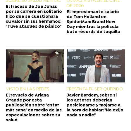
SOBRE SU SALUD MENTAL
LA MÁS VISTA EN EL CINE
DE 2026
El fracaso de Joe Jonas
por su carrera en solitario
El impresionante salario
hizo que se cuestionara
de Tom Holland en
su valor sin sus hermanos:
SpiderMan: Brand New
"Tuve ataques de pánico"
Day mientras la película
bate récords de taquilla
VISTO EN LAS REDES
PRESENTA EL SER QUERIDO
El revuelo de Ariana
Javier Bardem, sobre si
Grande por esta
los actores deberían
publicación sobre "estar
posicionarse y mojarse a
más sana" en medio de las
la hora de hablar: "No exijo
especulaciones sobre su
nada a nadie"
salud