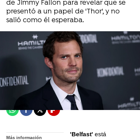
de Jimmy Fallon para revelar que se
presentó a un papel de 'Thor', y no
salió como él esperaba.
Miguel Toba
Madrid
Publicado:
26 de enero de 2022, 15:39
Whatsapp
Facebook
X
Flipboard
'Belfast'
está
Más información