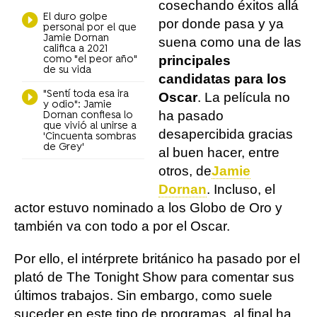
cosechando éxitos allá
El duro golpe
por donde pasa y ya
personal por el que
Jamie Dornan
suena como una de las
califica a 2021
principales
como "el peor año"
de su vida
candidatas para los
"Sentí toda esa ira
Oscar
. La película no
y odio": Jamie
ha pasado
Dornan confiesa lo
que vivió al unirse a
desapercibida gracias
'Cincuenta sombras
de Grey'
al buen hacer, entre
otros, de
Jamie
Dornan
. Incluso, el
actor estuvo nominado a los Globo de Oro y
también va con todo a por el Oscar.
Por ello, el intérprete británico ha pasado por el
plató de The Tonight Show para comentar sus
últimos trabajos. Sin embargo, como suele
suceder en este tipo de programas, al final ha