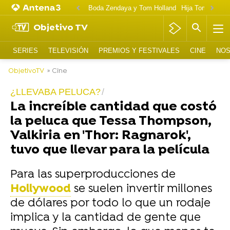
Boda Zendaya y Tom Holland
Hija Tom Cruise 
Objetivo TV
SERIES
TELEVISIÓN
PREMIOS Y FESTIVALES
CINE
NOS
ObjetivoTV
» Cine
¿LLEVABA PELUCA?
La increíble cantidad que costó
la peluca que Tessa Thompson,
Valkiria en 'Thor: Ragnarok',
tuvo que llevar para la película
Para las superproducciones de
Hollywood
se suelen invertir millones
de dólares por todo lo que un rodaje
implica y la cantidad de gente que