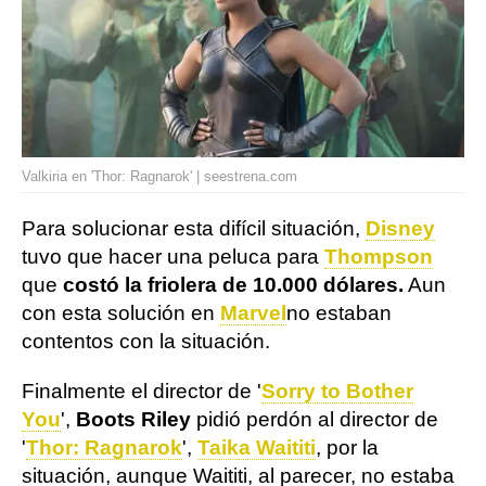
Valkiria en 'Thor: Ragnarok' | seestrena.com
Para solucionar esta difícil situación,
Disney
tuvo que hacer una peluca para
Thompson
que
costó la friolera de 10.000 dólares.
Aun
con esta solución en
Marvel
no estaban
contentos con la situación.
Finalmente el director de '
Sorry to Bother
You
',
Boots Riley
pidió perdón al director de
'
Thor: Ragnarok
',
Taika Waititi
, por la
situación, aunque Waititi, al parecer, no estaba