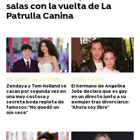
salas con la vuelta de La
Patrulla Canina
EN SURREY, INGLATERRA
JAMES HAVEN
Zendaya y Tom Holland se
El hermano de Angelina
casan por segunda vez en
Jolie declara que es gay
una muy costosa y
en un directo junto a su
secreta boda repleta de
exmujer tras divorciarse:
famosos: "No quedó un
"Ahora soy libre"
ojo seco"