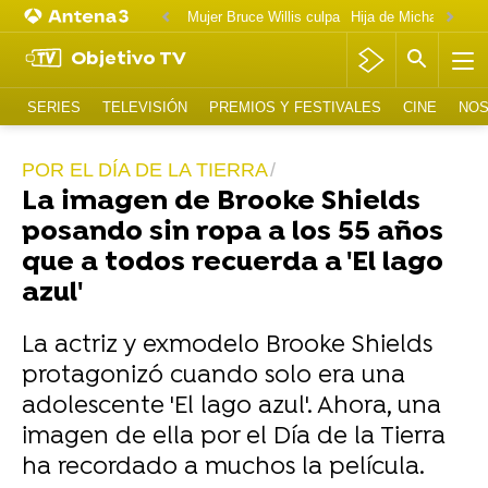
Mujer Bruce Willis culpa
Objetivo TV
SERIES
TELEVISIÓN
PREMIOS Y FESTIVALES
CINE
NOS
POR EL DÍA DE LA TIERRA
La imagen de Brooke Shields
posando sin ropa a los 55 años
que a todos recuerda a 'El lago
azul'
La actriz y exmodelo Brooke Shields
protagonizó cuando solo era una
adolescente 'El lago azul'. Ahora, una
imagen de ella por el Día de la Tierra
ha recordado a muchos la película.