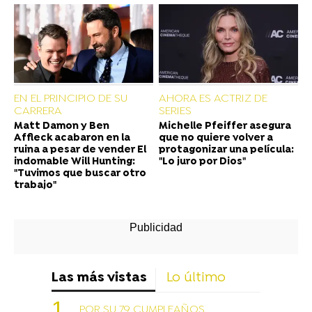
EN EL PRINCIPIO DE SU
AHORA ES ACTRIZ DE
CARRERA
SERIES
Matt Damon y Ben
Michelle Pfeiffer asegura
Affleck acabaron en la
que no quiere volver a
ruina a pesar de vender El
protagonizar una película:
indomable Will Hunting:
"Lo juro por Dios"
"Tuvimos que buscar otro
trabajo"
Las más vistas
Lo último
POR SU 79 CUMPLEAÑOS