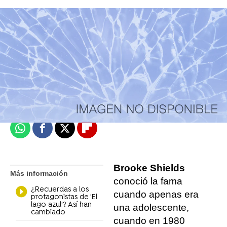
Se Estrena
Madrid
Publicado:
23 de abril de 2021, 12:39
Whatsapp
Facebook
X
Flipboard
Brooke Shields
Más información
conoció la fama
¿Recuerdas a los
cuando apenas era
protagonistas de 'El
lago azul'? Así han
una adolescente,
cambiado
cuando en 1980