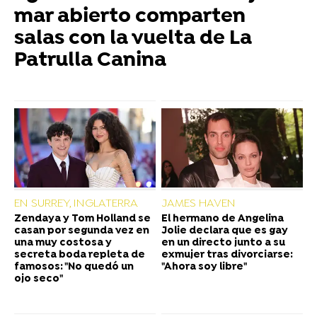
mar abierto comparten
salas con la vuelta de La
Patrulla Canina
EN SURREY, INGLATERRA
JAMES HAVEN
Zendaya y Tom Holland se
El hermano de Angelina
casan por segunda vez en
Jolie declara que es gay
una muy costosa y
en un directo junto a su
secreta boda repleta de
exmujer tras divorciarse:
famosos: "No quedó un
"Ahora soy libre"
ojo seco"