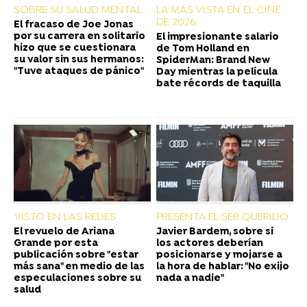
SOBRE SU SALUD MENTAL
LA MÁS VISTA EN EL CINE
DE 2026
El fracaso de Joe Jonas
por su carrera en solitario
El impresionante salario
hizo que se cuestionara
de Tom Holland en
su valor sin sus hermanos:
SpiderMan: Brand New
"Tuve ataques de pánico"
Day mientras la película
bate récords de taquilla
VISTO EN LAS REDES
PRESENTA EL SER QUERIDO
El revuelo de Ariana
Javier Bardem, sobre si
Grande por esta
los actores deberían
publicación sobre "estar
posicionarse y mojarse a
más sana" en medio de las
la hora de hablar: "No exijo
especulaciones sobre su
nada a nadie"
salud