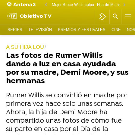
Mujer Bruce Willis culpa
Objetivo TV
SERIES
TELEVISIÓN
PREMIOS Y FESTIVALES
CINE
NOS
A SU HIJA LOU
Las fotos de Rumer Willis
dando a luz en casa ayudada
por su madre, Demi Moore, y sus
hermanas
Rumer Willis se convirtió en madre por
primera vez hace solo unas semanas.
Ahora, la hija de Demi Moore ha
compartido unas fotos de cómo fue
su parto en casa por el Día de la