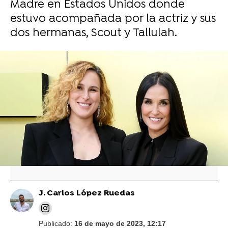
Madre en Estados Unidos donde
estuvo acompañada por la actriz y sus
dos hermanas, Scout y Tallulah.
La reacción de Demi Moore, que ya es
abuela, al ver esta foto de su nieta
La foto de Demi Moore y Bruce Willis cuando
eran pareja que ha compartido la actual mujer
del actor: "Me gustaban"
J. Carlos López Ruedas
Publicado:
16 de mayo de 2023, 12:17