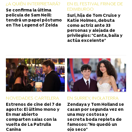
¿A QUIÉN INTERPRETARÁ?
EN EL FESTIVAL FRINGE DE
EDIMBURGO
Se confirma la última
película de Sam Neill:
Suri, hija de Tom Cruise y
tendrá un papel póstumo
Katie Holmes, debuta
en The Legend of Zelda
como actriz ante 33
personas y alejada de
privilegios: "Canta, baila y
actúa excelente"
NOVEDADES CARTELERA
EN SURREY, INGLATERRA
Estrenos de cine del 7 de
Zendaya y Tom Holland se
agosto: El último mono y
casan por segunda vez en
En mar abierto
una muy costosa y
comparten salas con la
secreta boda repleta de
vuelta de La Patrulla
famosos: "No quedó un
Canina
ojo seco"