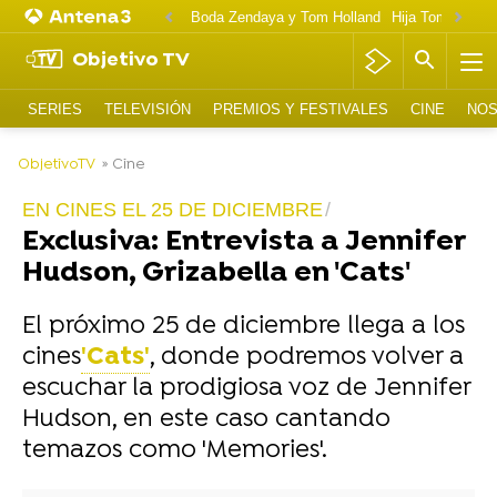
Boda Zendaya y Tom Holland
Hija Tom Cruise 
Objetivo TV
SERIES
TELEVISIÓN
PREMIOS Y FESTIVALES
CINE
NOS
-
ObjetivoTV
» Cine
EN CINES EL 25 DE DICIEMBRE
Exclusiva: Entrevista a Jennifer
Hudson, Grizabella en 'Cats'
El próximo 25 de diciembre llega a los
cines
'Cats'
, donde podremos volver a
escuchar la prodigiosa voz de Jennifer
Hudson, en este caso cantando
temazos como 'Memories'.