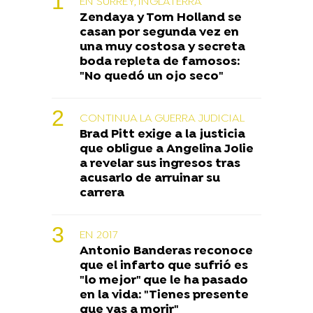
EN SURREY, INGLATERRA
Zendaya y Tom Holland se
casan por segunda vez en
una muy costosa y secreta
boda repleta de famosos:
"No quedó un ojo seco"
CONTINUA LA GUERRA JUDICIAL
Brad Pitt exige a la justicia
que obligue a Angelina Jolie
a revelar sus ingresos tras
acusarlo de arruinar su
carrera
EN 2017
Antonio Banderas reconoce
que el infarto que sufrió es
"lo mejor" que le ha pasado
en la vida: "Tienes presente
que vas a morir"