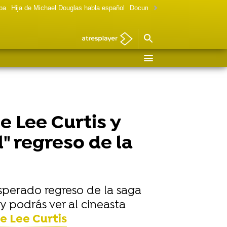
lpa
Hija de Michael Douglas habla español
Documental Las chicas Gilmore
e Lee Curtis y
" regreso de la
esperado regreso de la saga
y podrás ver al cineasta
e Lee Curtis