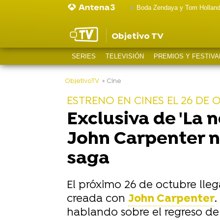
Boda Zendaya y Tom Hollan
Objetivo TV
SERIES
TELEVISIÓN
PREMIOS Y FESTIVA
-
ObjetivoTV
» Cine
ESTRENO EN CINES EL 26 DE
Exclusiva de 'La 
John Carpenter no
saga
El próximo 26 de octubre lleg
creada con
John Carpenter
.
hablando sobre el regreso de 