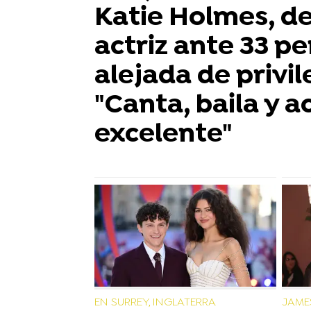
Katie Holmes, d
actriz ante 33 p
alejada de privil
"Canta, baila y a
excelente"
EN SURREY, INGLATERRA
JAME