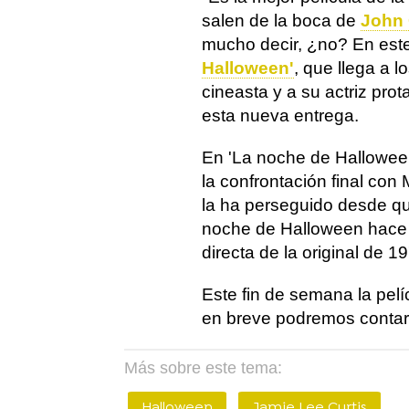
salen de la boca de
John 
mucho decir, ¿no? En est
Halloween'
, que llega a l
cineasta y a su actriz pro
esta nueva entrega.
En 'La noche de Halloween
la confrontación final con
la ha perseguido desde qu
noche de Halloween hace 
directa de la original de 1
Este fin de semana la pelí
en breve podremos contar
Más sobre este tema:
Halloween
Jamie Lee Curtis