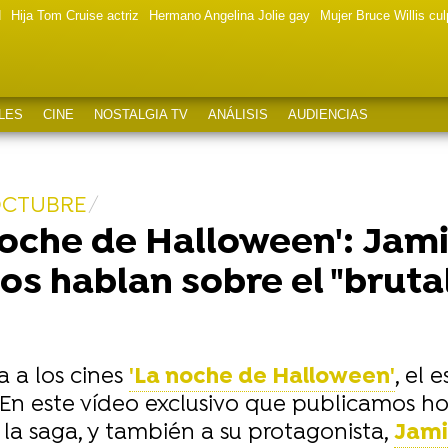
d
Hija Tom Cruise actriz
Hermano Angelina Jolie gay
Mujer Bruce Willis cu
LES
CINE
NOSTALGIA TV
ANÁLISIS
AUDIENCIAS
 OCTUBRE
noche de Halloween': Jami
s hablan sobre el "brutal
a a los cines
'La noche de Halloween'
, el 
 En este vídeo exclusivo que publicamos ho
la saga, y también a su protagonista,
Jami