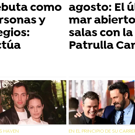
ebuta como
agosto: El 
ersonas y
mar abiert
egios:
salas con la
ctúa
Patrulla Ca
S HAVEN
EN EL PRINCIPIO DE SU CARRE