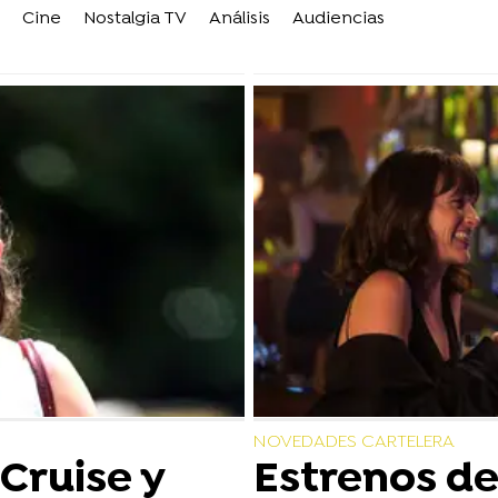
Cine
Nostalgia TV
Análisis
Audiencias
NOVEDADES CARTELERA
 Cruise y
Estrenos de 