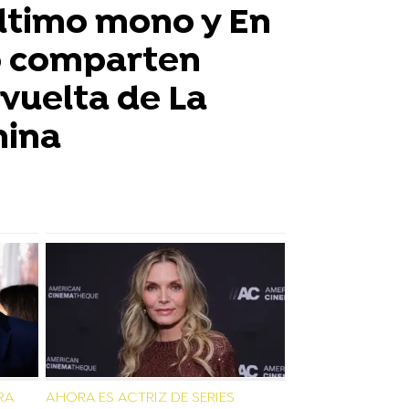
último mono y En
o comparten
 vuelta de La
nina
RA
AHORA ES ACTRIZ DE SERIES