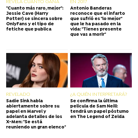
REVELA CUÁNTO GANA
EN 2017
"Cuanto más raro, mejor":
Antonio Banderas
Jessie Cave (Harry
reconoce que el infarto
Potter) se sincera sobre
que sufrió es "lo mejor"
OnlyFans y el tipo de
que le ha pasado en la
fetiche que publica
vida: "Tienes presente
que vas a morir"
REVELADO
¿A QUIÉN INTERPRETARÁ?
Sadie Sink habla
Se confirma la última
abiertamente sobre su
película de Sam Neill:
papel en Marvel y
tendrá un papel póstumo
adelanta detalles de los
en The Legend of Zelda
X-Men: "Se está
reuniendo un gran elenco"