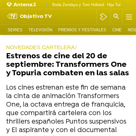
Boda Zendaya y Tom Holland
Hija Tom Cruise 
Objetivo TV
SERIES
TELEVISIÓN
PREMIOS Y FESTIVALES
CINE
NOS
NOVEDADES CARTELERA
Estrenos de cine del 20 de
septiembre: Transformers One
y Topuria combaten en las salas
Los cines estrenan este fin de semana
la cinta de animación Transformers
One, la octava entrega de franquicia,
que compartirá cartelera con los
thrillers españoles Puntos suspensivos
y El aspirante y con el documental