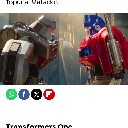
Topuria: Matador.
Vídeo: Paramount Pictures | Foto: Paramount Pictures
Objetivo TV
Publicado:
20 de septiembre de 2024, 15:49
Whatsapp
Facebook
X
Flipboard
Transformers One