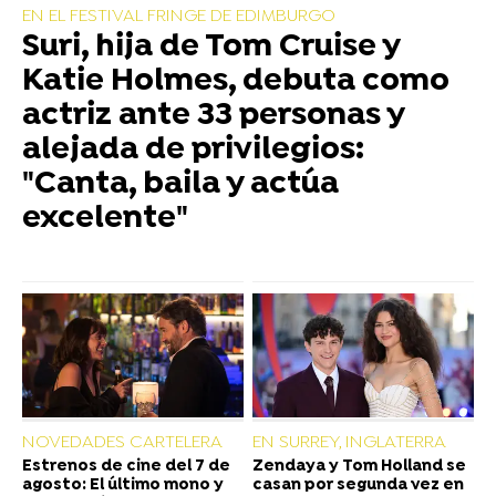
EN EL FESTIVAL FRINGE DE EDIMBURGO
Suri, hija de Tom Cruise y
Katie Holmes, debuta como
actriz ante 33 personas y
alejada de privilegios:
"Canta, baila y actúa
excelente"
NOVEDADES CARTELERA
EN SURREY, INGLATERRA
Estrenos de cine del 7 de
Zendaya y Tom Holland se
agosto: El último mono y
casan por segunda vez en