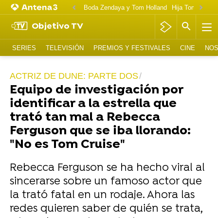
Boda Zendaya y Tom Holland
Hija Tom Cruise 
Objetivo TV
SERIES
TELEVISIÓN
PREMIOS Y FESTIVALES
CINE
NOS
ACTRIZ DE DUNE: PARTE DOS
Equipo de investigación por
identificar a la estrella que
trató tan mal a Rebecca
Ferguson que se iba llorando:
"No es Tom Cruise"
Rebecca Ferguson se ha hecho viral al
sincerarse sobre un famoso actor que
la trató fatal en un rodaje. Ahora las
redes quieren saber de quién se trata,