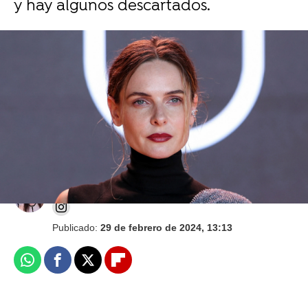
y hay algunos descartados.
Pelea en el rodaje: Emma Watson, Charlize
Theron y otros actores que se negaron a
trabajar juntos
Isabel S. Samaniego
Publicado:
29 de febrero de 2024, 13:13
Whatsapp
Facebook
X
Flipboard