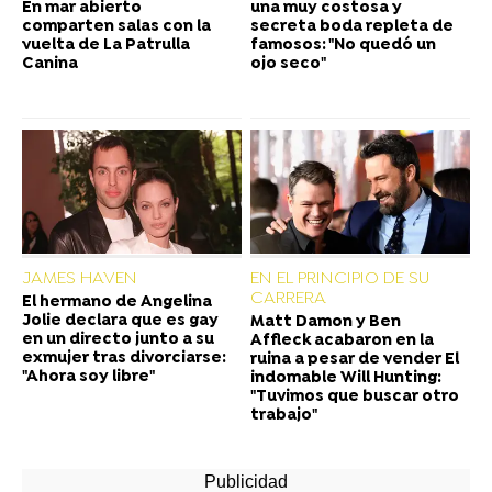
En mar abierto
una muy costosa y
comparten salas con la
secreta boda repleta de
vuelta de La Patrulla
famosos: "No quedó un
Canina
ojo seco"
JAMES HAVEN
EN EL PRINCIPIO DE SU
CARRERA
El hermano de Angelina
Jolie declara que es gay
Matt Damon y Ben
en un directo junto a su
Affleck acabaron en la
exmujer tras divorciarse:
ruina a pesar de vender El
"Ahora soy libre"
indomable Will Hunting:
"Tuvimos que buscar otro
trabajo"