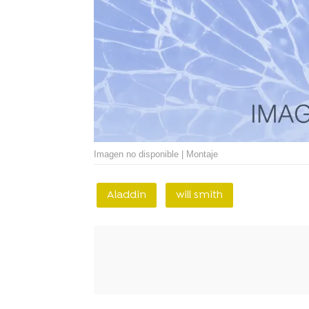
Imagen no disponible | Montaje
Aladdin
will smith