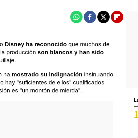
Whatsapp
Facebook
X
Flipboa
o
Disney ha reconocido
que muchos de
 la producción
son blancos y han sido
illaje.
n ha
mostrado su indignación
insinuando
hay "suficientes de ellos" cualificados
sión es "un montón de mierda".
L