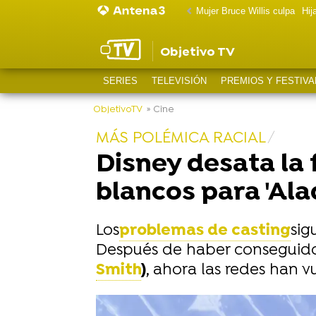
Mujer Bruce Willis culpa
Hij
Objetivo TV
SERIES
TELEVISIÓN
PREMIOS Y FESTIVA
ObjetivoTV
» Cine
MÁS POLÉMICA RACIAL
Disney desata la 
blancos para 'Ala
Los
problemas de casting
sig
Después de haber conseguido 
Smith
)
, ahora las redes han v
-