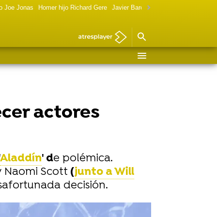
o Joe Jonas
Homer hijo Richard Gere
Javier Bardem política
Marilyn Monr
ecer actores
Aladdín
' d
e polémica.
y Naomi Scott
(
junto a Will
afortunada decisión.