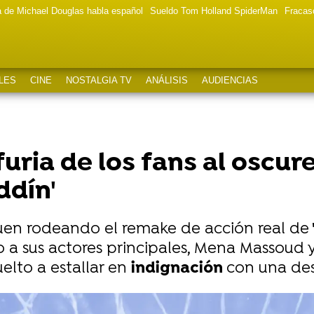
a de Michael Douglas habla español
Sueldo Tom Holland SpiderMan
Fracas
LES
CINE
NOSTALGIA TV
ANÁLISIS
AUDIENCIAS
furia de los fans al oscur
ddín'
uen rodeando el remake de acción real de
'
a sus actores principales, Mena Massoud 
uelto a estallar en
indignación
con una des