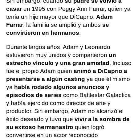
Sin embargo, cuando
su padre se volvió a
casar
en 1995 con Peggy Ann Farrar, quien ya
tenía un hijo mayor que DiCaprio,
Adam
Farrar
, la familia se amplió y ambos
se
convirtieron en hermanos
.
Durante largos años, Adam y Leonardo
estuvieron muy unidos y compartieron
un
estrecho vínculo y una gran amistad
. Incluso
fue el propio Adam quien
animó a DiCaprio a
presentarse a algún casting
ya que él mismo
ya
había rodado algunos anuncios y
episodios de series
como Battlestar Galactica
y había ejercido como director de arte y
productor. Sin embargo, Adam no alcanzó el
éxito deseado y tuvo que
vivir a la sombra de
su exitoso hermanastro
quien logró
convertirse en un actor reconocido