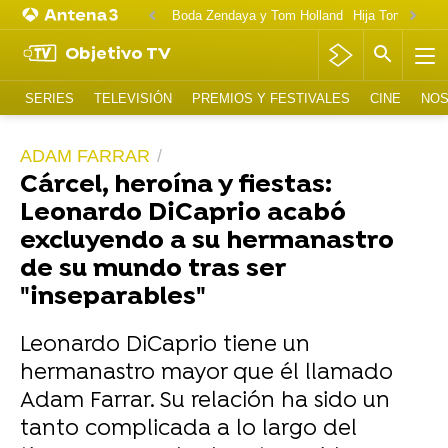
Boda Zendaya y Tom Holland
Hija Tom Cruise 
Objetivo TV
SERIES
TELEVISIÓN
PREMIOS Y FESTIVALES
CINE
NOS
ADAM FARRAR
Cárcel, heroína y fiestas:
Leonardo DiCaprio acabó
excluyendo a su hermanastro
de su mundo tras ser
"inseparables"
Leonardo DiCaprio tiene un
hermanastro mayor que él llamado
Adam Farrar. Su relación ha sido un
tanto complicada a lo largo del