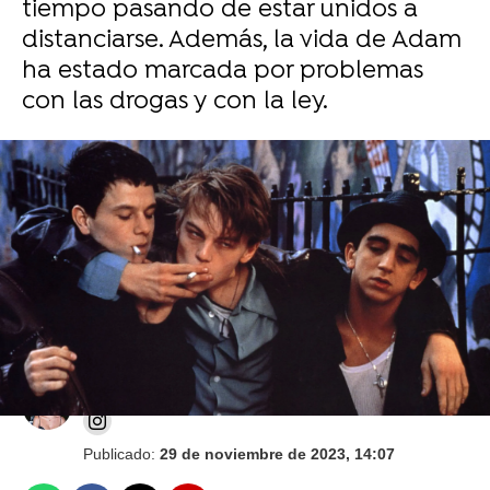
tiempo pasando de estar unidos a
distanciarse. Además, la vida de Adam
ha estado marcada por problemas
con las drogas y con la ley.
Leonardo DiCaprio no da crédito a tener 49
años y confiesa su deseo antes de llegar a
50: "¿Cómo demonios ha ocurrido?"
Anna Hidalgo
Publicado:
29 de noviembre de 2023, 14:07