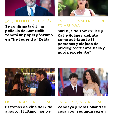
¿A QUIÉN INTERPRETARÁ?
EN EL FESTIVAL FRINGE DE
EDIMBURGO
Se confirma la última
película de Sam Neill:
Suri, hija de Tom Cruise y
tendrá un papel póstumo
Katie Holmes, debuta
en The Legend of Zelda
como actriz ante 33
personas y alejada de
privilegios: "Canta, baila y
actúa excelente"
NOVEDADES CARTELERA
EN SURREY, INGLATERRA
Estrenos de cine del 7 de
Zendaya y Tom Holland se
agosto: El último mono y
casan por segunda vez en