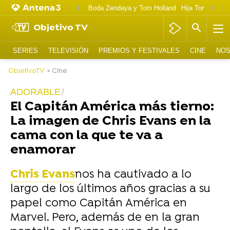
Boda Zendaya y Tom Holland
Hija Tom Cruise 
Objetivo TV
SERIES
TELEVISIÓN
PREMIOS Y FESTIVALES
CINE
NOS
ObjetivoTV
» Cine
ADORABLE
El Capitán América más tierno:
La imagen de Chris Evans en la
cama con la que te va a
enamorar
Chris Evans
nos ha cautivado a lo
largo de los últimos años gracias a su
papel como Capitán América en
Marvel. Pero, además de en la gran