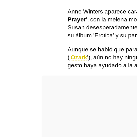
Anne Winters aparece cara
Prayer
', con la melena mo
Susan desesperadamente',
su álbum 'Erotica' y su p
Aunque se habló que para e
('
Ozark
'), aún no hay nin
gesto haya ayudado a la ac