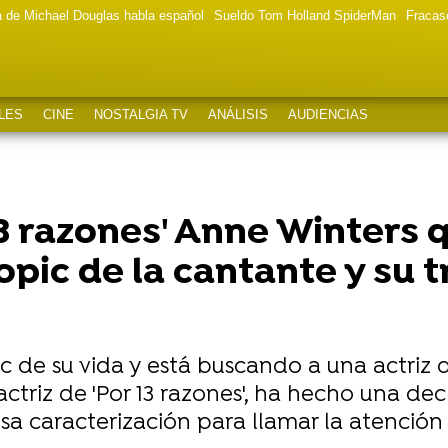
a de Michael Douglas habla español
Sueldo Tom Holland SpiderMan
Fracas
LES
CINE
NOSTALGIA TV
ANÁLISIS
AUDIENCIAS
 13 razones' Anne Winters 
opic de la cantante y su 
pic de su vida y está buscando a una actriz
actriz de 'Por 13 razones', ha hecho una de
 caracterización para llamar la atención 