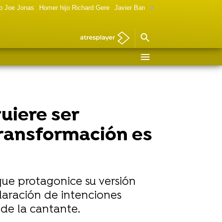
o Joe Jonas
Homer hijo Richard Gere
Javier Bardem política
Marilyn Monr
quiere ser
transformación es
 que protagonice su versión
claración de intenciones
de la cantante.