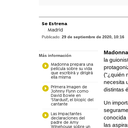
Se Estrena
Madrid
Publicado:
29 de septiembre de 2020, 10:16
Madonn
Más información
la guionis
Madonna prepara una
protagoniz
película sobre su vida
que escribirá y dirigirá
("¿quién 
ella misma
necesita 
Primera imagen de
distintas 
Johnny Flynn como
David Bowie en
'Stardust', el biopic del
Un import
cantante
seguramen
Las impactantes
conocida 
declaraciones del
padre de Amy
las aspir
Winehouse sobre un