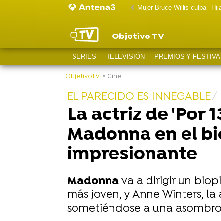
Mujer Bruce Willis culpa
Hij
Objetivo TV
SERIES
TELEVISIÓN
PREMIOS Y FESTIVA
ObjetivoTV
» Cine
EL PARECIDO ES INNEGABLE
La actriz de 'Por
Madonna en el bi
impresionante
Madonna
va a dirigir un bio
más joven, y Anne Winters, la 
sometiéndose a una asombrosa