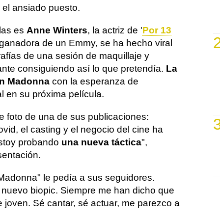
 el ansiado puesto.
las es
Anne Winters
, la actriz de '
Por 13
 ganadora de un Emmy, se ha hecho viral
grafías de una sesión de maquillaje y
ante consiguiendo así lo que pretendía.
La
 en Madonna
con la esperanza de
al en su próxima película.
de foto de una de sus publicaciones:
id, el casting y el negocio del cine ha
estoy probando
una nueva táctica
",
entación.
 Madonna" le pedía a sus seguidores.
su nuevo biopic. Siempre me han dicho que
joven. Sé cantar, sé actuar, me parezco a