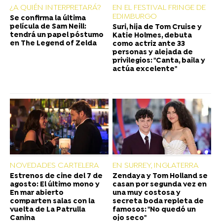
¿A QUIÉN INTERPRETARÁ?
EN EL FESTIVAL FRINGE DE
EDIMBURGO
Se confirma la última
película de Sam Neill:
Suri, hija de Tom Cruise y
tendrá un papel póstumo
Katie Holmes, debuta
en The Legend of Zelda
como actriz ante 33
personas y alejada de
privilegios: "Canta, baila y
actúa excelente"
NOVEDADES CARTELERA
EN SURREY, INGLATERRA
Estrenos de cine del 7 de
Zendaya y Tom Holland se
agosto: El último mono y
casan por segunda vez en
En mar abierto
una muy costosa y
comparten salas con la
secreta boda repleta de
vuelta de La Patrulla
famosos: "No quedó un
Canina
ojo seco"