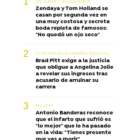
EN SURREY, INGLATERRA
Zendaya y Tom Holland se
casan por segunda vez en
una muy costosa y secreta
boda repleta de famosos:
"No quedó un ojo seco"
CONTINUA LA GUERRA JUDICIAL
Brad Pitt exige a la justicia
que obligue a Angelina Jolie
a revelar sus ingresos tras
acusarlo de arruinar su
carrera
EN 2017
Antonio Banderas reconoce
que el infarto que sufrió es
"lo mejor" que le ha pasado
en la vida: "Tienes presente
que vas a morir"