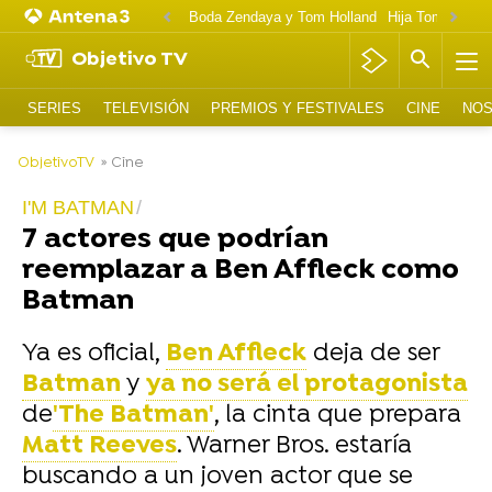
Boda Zendaya y Tom Holland
Hija Tom Cruise 
Objetivo TV
SERIES
TELEVISIÓN
PREMIOS Y FESTIVALES
CINE
NOS
-
ObjetivoTV
» Cine
I'M BATMAN
7 actores que podrían
reemplazar a Ben Affleck como
Batman
Ya es oficial,
Ben Affleck
deja de ser
Batman
y
ya no será el protagonista
de
'The Batman'
, la cinta que prepara
Matt Reeves
. Warner Bros. estaría
buscando a un joven actor que se