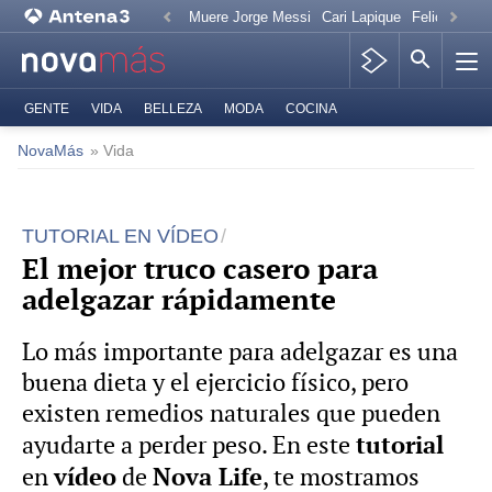
Muere Jorge Messi
Cari Lapique
Felicitación
GENTE
VIDA
BELLEZA
MODA
COCINA
NovaMás
» Vida
TUTORIAL EN VÍDEO
El mejor truco casero para
adelgazar rápidamente
Lo más importante para adelgazar es una
buena dieta y el ejercicio físico, pero
existen remedios naturales que pueden
tutorial
ayudarte a perder peso. En este
vídeo
Nova Life
en
de
, te mostramos