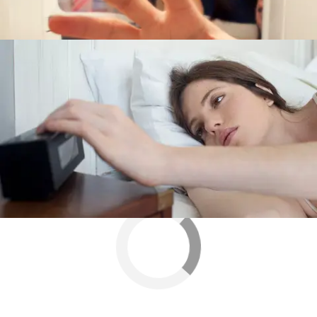
perder peso nada más levantarte
Más sobre este tema:
remedios
deporte
Adelgazar
tutorial