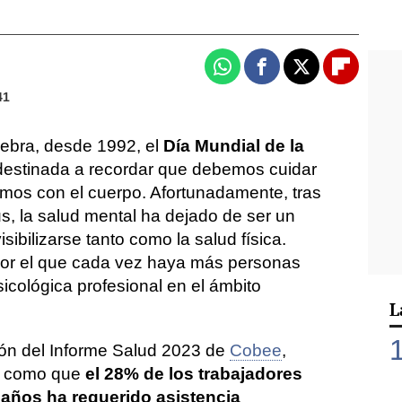
Whatsapp
Facebook
X
Flipboa
41
lebra, desde 1992, el
Día Mundial de la
 destinada a recordar que debemos cuidar
emos con el cuerpo. Afortunadamente, tras
s, la salud mental ha dejado de ser un
ibilizarse tanto como la salud física.
por el que cada vez haya más personas
icológica profesional en el ámbito
L
ción del Informe Salud 2023 de
Cobee
,
s como que
el 28% de los trabajadores
 años ha requerido asistencia