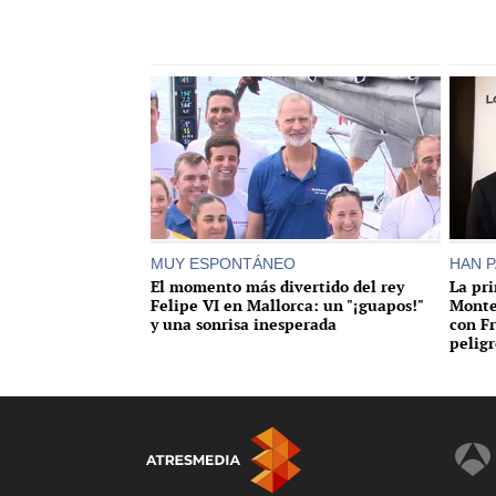
MUY ESPONTÁNEO
HAN P
El momento más divertido del rey
La pr
Felipe VI en Mallorca: un "¡guapos!"
Montes
y una sonrisa inesperada
con F
peligr