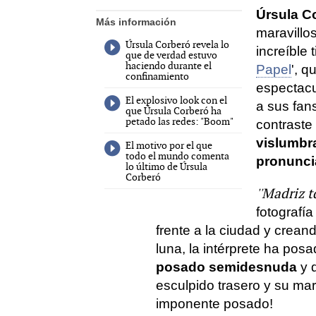
Úrsula C
Más información
maravillo
Úrsula Corberó revela lo
increíble 
que de verdad estuvo
haciendo durante el
Papel
', q
confinamiento
espectacu
El explosivo look con el
a sus fans
que Úrsula Corberó ha
petado las redes: "Boom"
contraste
vislumbr
El motivo por el que
todo el mundo comenta
pronunci
lo último de Úrsula
Corberó
''Madriz tq
fotografía
frente a la ciudad y crean
luna, la intérprete ha pos
posado semidesnuda
y d
esculpido trasero y su mar
imponente posado!