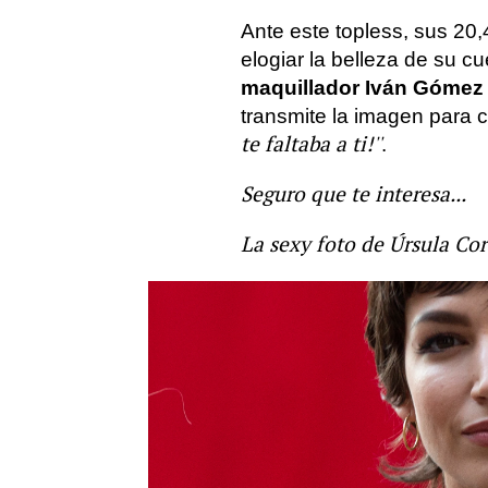
Ante este topless, sus 20
elogiar la belleza de su 
maquillador Iván Gómez
transmite la imagen para 
te faltaba a ti!''
.
Seguro que te interesa...
La sexy foto de Úrsula Corb
Más sobre este tema:
famosos
Úrsula Corberó