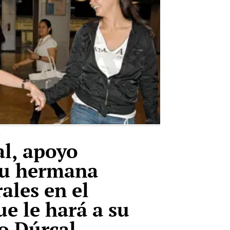
O
al, apoyo
su hermana
les en el
e le hará a su
o Dúrcal