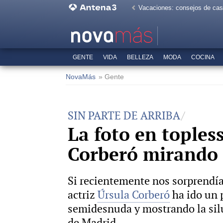
Vacaciones: consejos de ca
GENTE
VIDA
BELLEZA
MODA
COCINA
NovaMás
» Gente
SIN PARTE DE ARRIBA
La foto en toples
Corberó mirando 
Si recientemente nos sorprendía c
actriz
Úrsula Corberó
ha ido un 
semidesnuda y mostrando la silu
de Madrid.