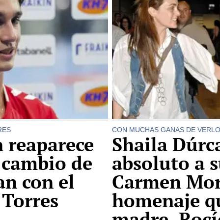
RES
CON MUCHAS GANAS DE VERL
 reaparece
Shaila Dúrc
 cambio de
absoluto a 
an con el
Carmen Mora
 Torres
homenaje qu
madre, Rocí