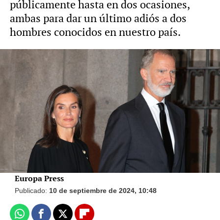
públicamente hasta en dos ocasiones,
ambas para dar un último adiós a dos
hombres conocidos en nuestro país.
Foto: Gtres / Vídeo: Europa Press
El rey Felipe, sin la reina Letizia, se
despide de su primo, Juan Gómez-Acebo,
junto a la infanta Cristina
Europa Press
Publicado:
10 de septiembre de 2024, 10:48
Whatsapp
Facebook
X
Flipboard