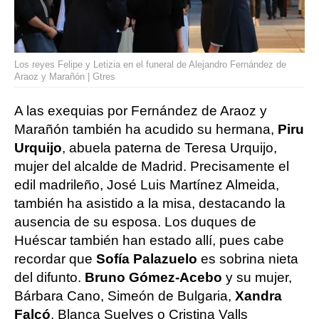
Los reyes Felipe y Letizia en el funeral de Alejandro Fernández de
Araoz y Marañón | Gtres
A las exequias por Fernández de Araoz y
Marañón también ha acudido su hermana,
Piru
Urquijo
, abuela paterna de Teresa Urquijo,
mujer del alcalde de Madrid. Precisamente el
edil madrileño, José Luis Martínez Almeida,
también ha asistido a la misa, destacando la
ausencia de su esposa. Los duques de
Huéscar también han estado allí, pues cabe
recordar que
Sofía Palazuelo
es sobrina nieta
del difunto.
Bruno Gómez-Acebo
y su mujer,
Bárbara Cano, Simeón de Bulgaria,
Xandra
Falcó
, Blanca Suelves o Cristina Valls