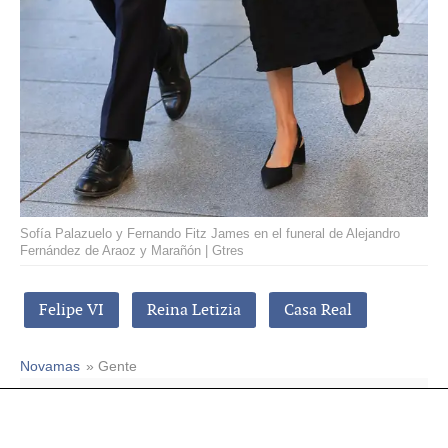
Sofía Palazuelo y Fernando Fitz James en el funeral de Alejandro
Fernández de Araoz y Marañón | Gtres
Felipe VI
Reina Letizia
Casa Real
Novamas
» Gente