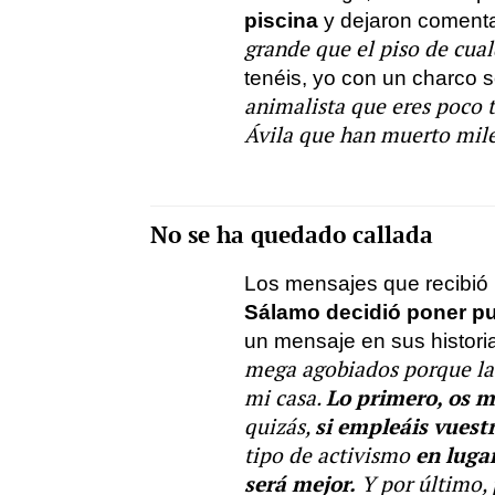
piscina
y dejaron coment
grande que el piso de cual
tenéis, yo con un charco so
animalista que eres poco 
Ávila que han muerto mil
No se ha quedado callada
Los mensajes que recibió p
Sálamo decidió poner pun
un mensaje en sus histori
mega agobiados porque la 
Lo primero, os 
mi casa.
si empleáis vuest
quizás,
en luga
tipo de activismo
será mejor.
Y por último,