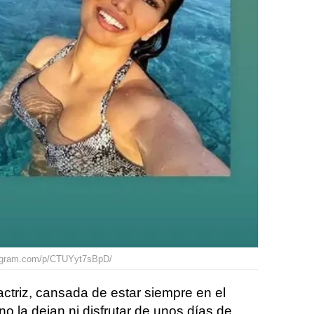
stagram.com/p/CTUYyt7sBpD/
actriz, cansada de estar siempre en el
 no la dejan ni disfrutar de unos días de