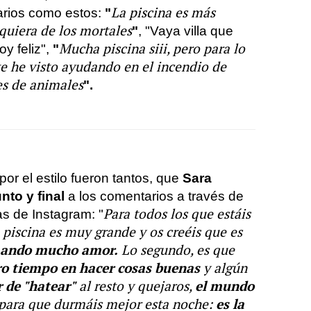
La piscina es más
arios como estos:
"
quiera de los mortales
"
, "Vaya villa que
Mucha piscina siii, pero para lo
y feliz",
"
te he visto ayudando en el incendio de
es de animales
".
or el estilo fueron tantos, que
Sara
to y final
a los comentarios a través de
Para todos los que estáis
as de Instagram: "
piscina es muy grande y os creéis que es
mando mucho amor.
Lo segundo, es que
ro tiempo en hacer cosas buenas
y algún
r de "hatear"
el mundo
al resto y quejaros,
es la
 para que durmáis mejor esta noche: