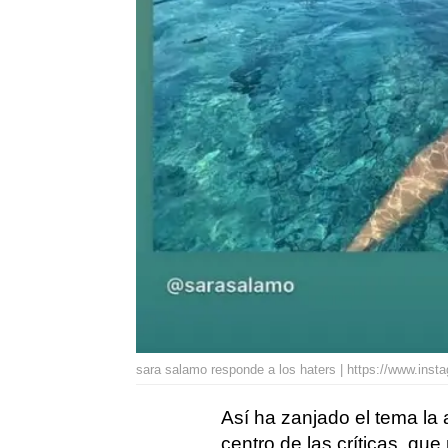
sara salamo responde a los haters | https://www.in
Así ha zanjado el tema la 
centro de las críticas, que