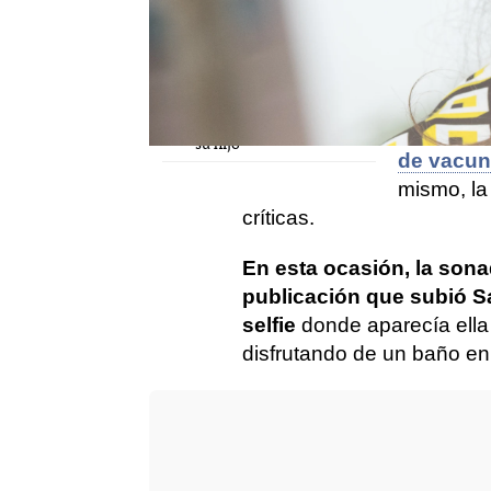
Sara Sálamo enseña la
día de su
gran cantidad de pelo
que pierde al peinarse
profesion
tras el parto
dar su o
Sara Sálamo explica el
cuando
c
motivo por el que no
enseña nunca la cara de
cuando
se
su hijo
de vacuna
mismo, la 
críticas.
En esta ocasión, la son
publicación que subió 
selfie
donde aparecía ella
disfrutando de un baño en 