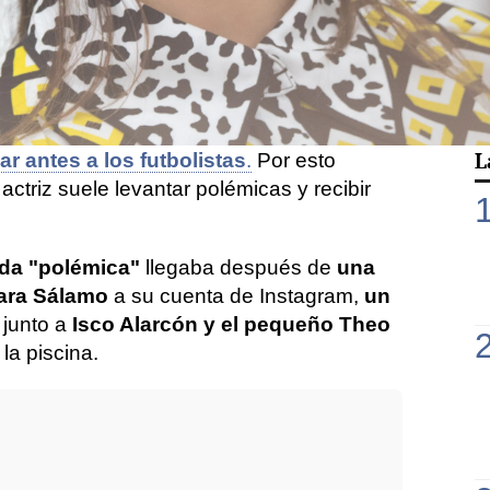
 vida personal, pero también de la parte
al. Además, a demostrado que
no duda en
pinión
sin pelos en la lengua, como
riticó duramente a Enrique Ponce
,
o
 enfrentó a los que estaban en contra
L
r antes a los futbolistas
.
Por esto
actriz suele levantar polémicas y recibir
ada "polémica"
llegaba después de
una
Sara Sálamo
a su cuenta de Instagram,
un
 junto a
Isco Alarcón y el pequeño Theo
la piscina.