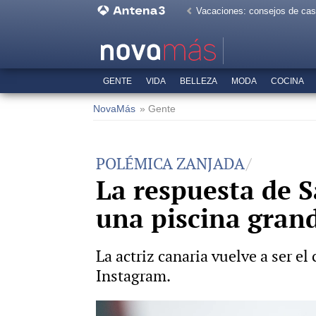
Vacaciones: consejos de ca
GENTE
VIDA
BELLEZA
MODA
COCINA
NovaMás
» Gente
POLÉMICA ZANJADA
La respuesta de S
una piscina gran
La actriz canaria vuelve a ser el
Instagram.