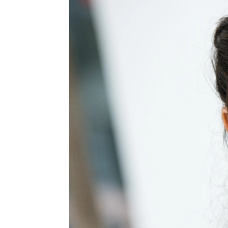
Celebrities.es
Madrid
Publicado:
04 de septiembre de 2021, 13:25
Sara Sál
Más información
en redes s