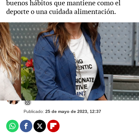
buenos hábitos que mantiene como el
deporte o una cuidada alimentación.
Paloma Lago, excuñada de Ana Obregón,
muy discreta cuando le preguntan por la nieta
de la actriz: "Celebramos la vida"
Mariam Armiñana
Publicado:
25 de mayo de 2023, 12:37
Whatsapp
Facebook
X
Flipboard