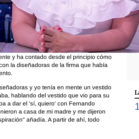
Whatsapp
Facebook
X
Flipboa
o un día más en el plató de '
El
odía ser de otra manera
ha hablado sobre
re su vestido de novia
. La colaboradora
nte y ha contado desde el principio cómo
con la diseñadoras de la firma que había
ento.
eñadoras y yo tenía en mente un vestido
L
aba, hablando del vestido que vio para su
a a dar el 'sí, quiero' con Fernando
inieron a casa de mi madre y me dijeron
piración" añadía. A partir de ahí, todo