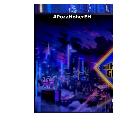
La conexión que une a una de las e
menú?
La estilista Cristina Reyes desmie
de Isabel Preysler