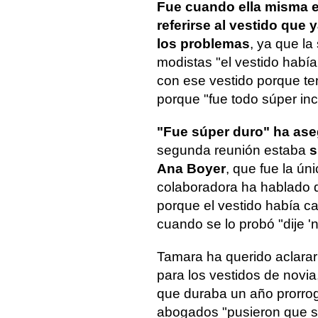
Fue cuando ella misma ex
referirse al vestido qu
los problemas
, ya que l
modistas "el vestido hab
con ese vestido porque t
porque "fue todo súper inc
"Fue súper duro" ha as
segunda reunión estaba
s
Ana Boyer
, que fue la ún
colaboradora ha hablado d
porque el vestido había c
cuando se lo probó "dije 'n
Tamara ha querido aclarar 
para los vestidos de novia
que duraba un año prorro
abogados "pusieron que si