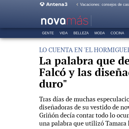
Vacaciones: consejos de ca
GENTE
VIDA
BELLEZA
MODA
COCINA
LO CUENTA EN 'EL HORMIGUE
La palabra que de
Falcó y las diseñ
duro"
Tras días de muchas especulacio
diseñadoras de su vestido de novi
Griñón decía contar todo lo ocur
una palabra que utilizó Tamara l