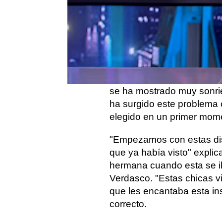
Europa Press
Publicado:
19 de mayo de 2023, 10:39
Tamara Falcó
ha aparecid
Hormiguero
' y como no p
la polémica que hay sob
se ha mostrado muy sonrie
ha surgido este problema 
elegido en un primer mom
"Empezamos con estas dis
que ya había visto" explic
hermana cuando esta se ib
Verdasco. "Estas chicas v
que les encantaba esta ins
correcto.