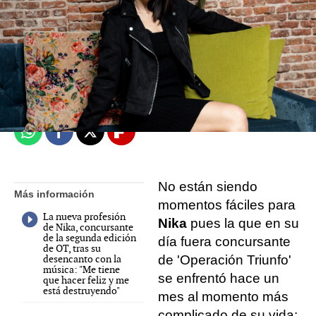
Mariam Armiñana
Madrid
Publicado:
16 de febrero de 2022, 12:14
Whatsapp
Facebook
X
Flipboard
No están siendo
Más información
momentos fáciles para
La nueva profesión
Nika
pues la que en su
de Nika, concursante
de la segunda edición
día fuera concursante
de OT, tras su
desencanto con la
de 'Operación Triunfo'
música: "Me tiene
se enfrentó hace un
que hacer feliz y me
está destruyendo"
mes al momento más
complicado de su vida: