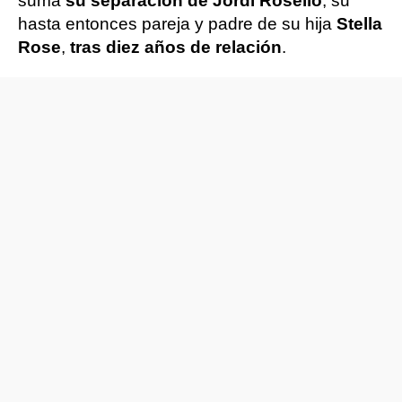
suma
su separación de Jordi Roselló
, su
hasta entonces pareja y padre de su hija
Stella
Rose
,
tras diez años de relación
.