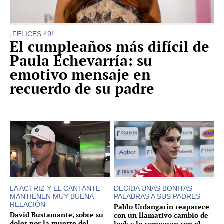
¡FELICES 49!
El cumpleaños más difícil de
Paula Echevarría: su
emotivo mensaje en
recuerdo de su padre
LA ACTRIZ Y EL CANTANTE
DECIDA UNAS BONITAS
MANTIENEN MUY BUENA
PALABRAS A SUS PADRES
RELACIÓN
Pablo Urdangarin reaparece
David Bustamante, sobre su
con un llamativo cambio de
dolor por la muerte del
look y lo comparan con el