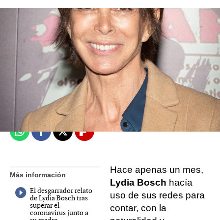
Mariam Armiñana
Madrid
Publicado:
12 de septiembre de 2022, 12:41
Whatsapp
Facebook
X
Flipboard
Hace apenas un mes,
Más información
Lydia Bosch
hacía
El desgarrador relato
uso de sus redes para
de Lydia Bosch tras
superar el
contar, con la
coronavirus junto a