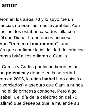
e amor
eron en los
años 70
y lo suyo fue un
stancias no eran las más favorables. Aun
ras los dos estaban casados, ella con
él con Diana. La entonces princesa
 eran
"tres en el matrimonio"
, una
s que confirmar la infidelidad del príncipe
prensa británicos odiaran a Camila.
, Camila y Carlos por fin pudieron estar
ran
polémica
y debate en la sociedad
ron en 2005, la reina
Isabel II
no asistió a
n divorciados) y aseguró que Camila nunca
, sino el de princesa consorte. Pero algo
abel II, el día de la celebración del 70
, afirmó que deseaba que la mujer de su