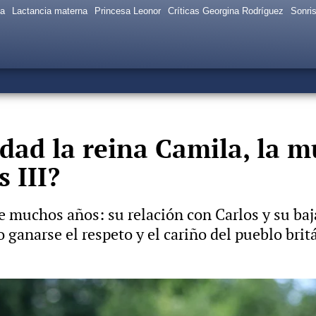
sa
Lactancia materna
Princesa Leonor
Críticas Georgina Rodríguez
Sonris
dad la reina Camila, la m
 III?
te muchos años: su relación con Carlos y su ba
 ganarse el respeto y el cariño del pueblo bri