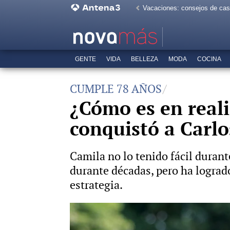
Vacaciones: consejos de ca
GENTE
VIDA
BELLEZA
MODA
COCINA
CUMPLE 78 AÑOS
¿Cómo es en reali
conquistó a Carlos
Camila no lo tenido fácil duran
durante décadas, pero ha logrado
estrategia.