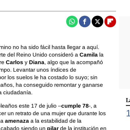
Whatsapp
Facebook
X
Flipboa
mino no ha sido fácil hasta llegar a aquí.
rte del Reino Unido consideró a
Camila
la
tre
Carlos
y
Diana
, algo que la acompañó
mpo. Levantar unos índices de
r los suelos le ha costado lo suyo; sin
s años, ha conseguido remontar y ganarse
a ciudadanía.
L
eaños este 17 de julio –
cumple 78
-, a
er un retrato de una mujer que durante los
na
amenaza
a la estabilidad de la
 acabado siendo un
pilar
de la institución en