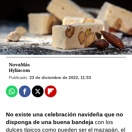
para que no acabe en discusión
¿Hay alimentos o bebidas que ayudan a
digerir mejor las comidas copiosas?
NovaMás
Hyliacom
Publicado:
23 de diciembre de 2022, 11:53
Whatsapp
Facebook
X
Flipboard
No existe una celebración navideña que no
disponga de una buena bandeja
con los
dulces típicos como pueden ser el mazapán, el