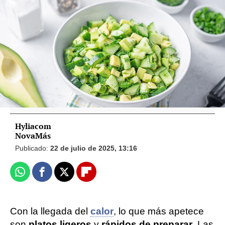
Foto: iStock / Vídeo: Hyliacom
La ensalada de verano de Anna Ferrer
Padilla: burrata, aguacate y tomates
confitados
Hyliacom
NovaMás
Publicado:
22 de julio de 2025, 13:16
Whatsapp
Facebook
X
Flipboard
Con la llegada del
calor
, lo que más apetece
son
platos ligeros
y
rápidos de preparar
. Las