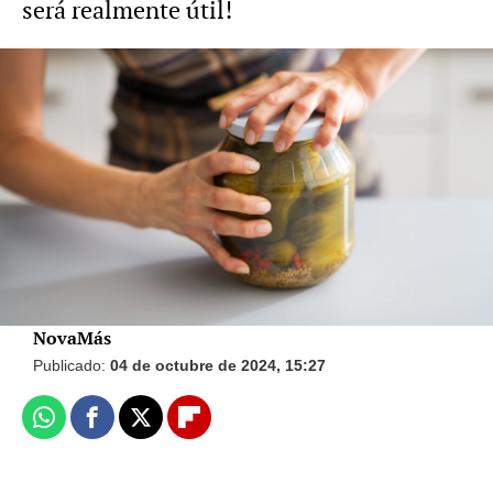
será realmente útil!
Vídeo: Hyliacom Foto: iStock
Cómo eliminar fácilmente el pegamento
que se queda de las etiquetas en tarros de
cristal
NovaMás
Publicado:
04 de octubre de 2024, 15:27
Whatsapp
Facebook
X
Flipboard