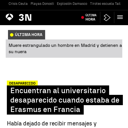
Crisis Ceuta
Playas Donosti
Explosión Damasco
Tiroteo escuela Tailandi
Antena
ÚLTIMA
Noticias
3
HORA
ÚLTIMA HORA
Muere estrangulado un hombre en Madrid y detienen a
su nuera
DESAPARECIDO
Encuentran al universitario
desaparecido cuando estaba de
Erasmus en Francia
Había dejado de recibir mensajes y