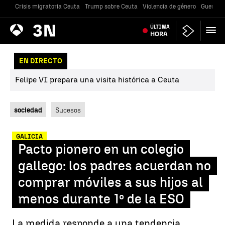
Crisis migratoria Ceuta
Trump sobre Ceuta
Violencia de género
Guerra U
Antena
ÚLTIMA
Noticias
3
HORA
EN DIRECTO
Felipe VI prepara una visita histórica a Ceuta
sociedad
Sucesos
GALICIA
Pacto pionero en un colegio
gallego: los padres acuerdan no
comprar móviles a sus hijos al
menos durante 1º de la ESO
La medida responde a una tendencia