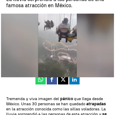
famosa atracción en México.
Pánico en el parque de atracciones: se quedan colgados a 70
metros por la intensa lluvia |
Antena 3 Noticias
Luis Alcantud
Publicado:
23 de agosto de 2024, 08:55
Whatsapp
Facebook
X
Linkedin
Tremenda y viva imagen del
pánico
que llega desde
México. Unas 30 personas se han quedado
atrapadas
en la atracción conocida como las sillas voladoras. La
lluvia sorprendió a las personas de esta atracción y
se