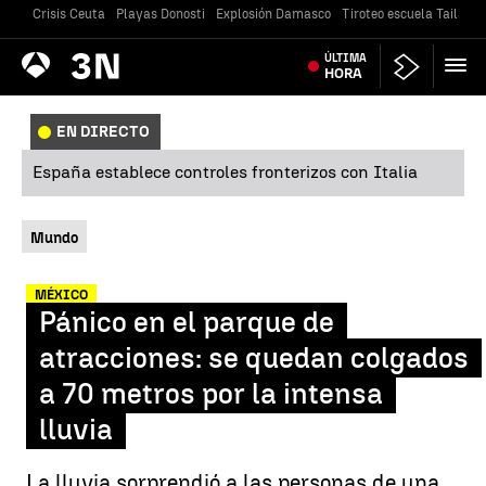
Crisis Ceuta
Playas Donosti
Explosión Damasco
Tiroteo escuela Tailandi
Antena
ÚLTIMA
Noticias
3
HORA
EN DIRECTO
España establece controles fronterizos con Italia
Mundo
MÉXICO
Pánico en el parque de
atracciones: se quedan colgados
a 70 metros por la intensa
lluvia
La lluvia sorprendió a las personas de una