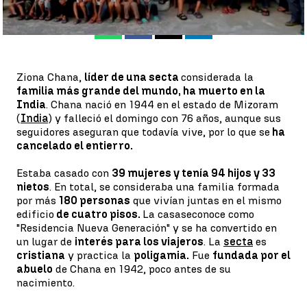
Whatsapp
Facebook
X
Linkedin
Ziona Chana,
líder de una secta
considerada la
familia más grande del mundo, ha muerto en la
India
. Chana nació en 1944 en el estado de Mizoram
(
India
) y falleció el domingo con 76 años, aunque sus
seguidores aseguran que todavía vive, por lo que se
ha
cancelado el entierro.
Estaba casado con
39 mujeres y tenía 94 hijos y 33
nietos
. En total, se consideraba una familia formada
por más
180 personas
que vivían juntas en el mismo
edificio
de cuatro pisos.
La casa
se
conoce como
"Residencia Nueva Generación" y se ha convertido en
un lugar de
interés para los viajeros
. La
secta
es
cristiana
y practica la
poligamia.
Fue
fundada por el
abuelo
de Chana en 1942, poco antes de su
nacimiento.