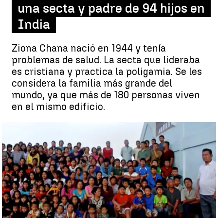
una secta y padre de 94 hijos en
India
Ziona Chana nació en 1944 y tenía
problemas de salud. La secta que lideraba
es cristiana y practica la poligamia. Se les
considera la familia más grande del
mundo, ya que más de 180 personas viven
en el mismo edificio.
Muere Ziona Chana, líder de una secta y padre de 94 hijos en
India |
Antena 3 Noticias
Antena 3 Noticias
Publicado:
15 de junio de 2021, 19:13