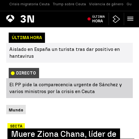
Crisis migratoria Ceuta
Trump sobre Ceuta
Violencia de género
Guerra
Antena
ÚLTIMA
Noticias
3
HORA
ÚLTIMA HORA
Aislado en España un turista tras dar positivo en
hantavirus
DIRECTO
El PP pide la comparecencia urgente de Sánchez y
varios ministros por la crisis en Ceuta
Mundo
SECTA
Muere Ziona Chana, líder de