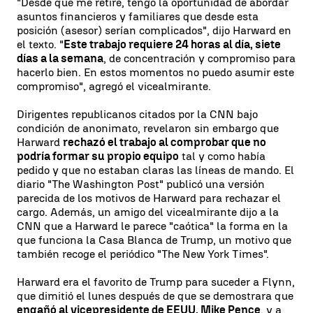
"Desde que me retiré, tengo la oportunidad de abordar
asuntos financieros y familiares que desde esta
posición (asesor) serían complicados", dijo Harward en
el texto. "
Este trabajo requiere 24 horas al día, siete
días a la semana
, de concentración y compromiso para
hacerlo bien. En estos momentos no puedo asumir este
compromiso", agregó el vicealmirante.
Dirigentes republicanos citados por la CNN bajo
condición de anonimato, revelaron sin embargo que
Harward
rechazó el trabajo al comprobar que no
podría formar su propio equipo
tal y como había
pedido y que no estaban claras las líneas de mando. El
diario "The Washington Post" publicó una versión
parecida de los motivos de Harward para rechazar el
cargo. Además, un amigo del vicealmirante dijo a la
CNN que a Harward le parece "caótica" la forma en la
que funciona la Casa Blanca de Trump, un motivo que
también recoge el periódico "The New York Times".
Harward era el favorito de Trump para suceder a Flynn,
que dimitió el lunes después de que se demostrara que
engañó al vicepresidente de EEUU, Mike Pence
, y a