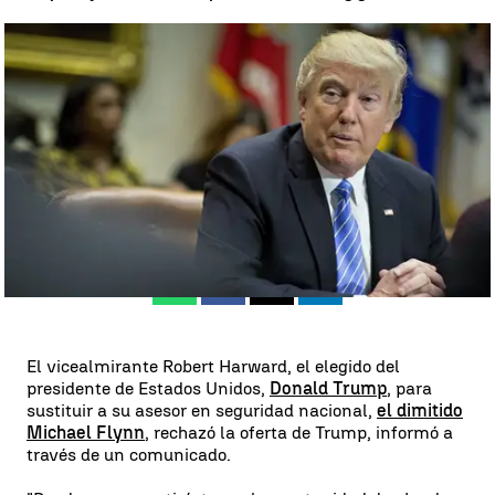
El elegido de Donald Trump para sustituir a Flynn rechaza el trabajo
|
EFE
Madrid
EFE
Publicado:
29 de octubre de 2017, 12:48
Whatsapp
Facebook
X
Linkedin
El vicealmirante Robert Harward, el elegido del
presidente de Estados Unidos,
Donald Trump
, para
sustituir a su asesor en seguridad nacional,
el dimitido
Michael Flynn
, rechazó la oferta de Trump, informó a
través de un comunicado.