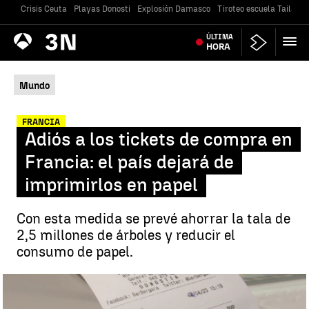
Crisis Ceuta
Playas Donosti
Explosión Damasco
Tiroteo escuela Tailandi
Antena
ÚLTIMA
Noticias
3
HORA
Mundo
FRANCIA
Adiós a los tickets de compra en
Francia: el país dejará de
imprimirlos en papel
Con esta medida se prevé ahorrar la tala de
2,5 millones de árboles y reducir el
consumo de papel.
Adiós al ticket en papel |
Antena 3 Noticias