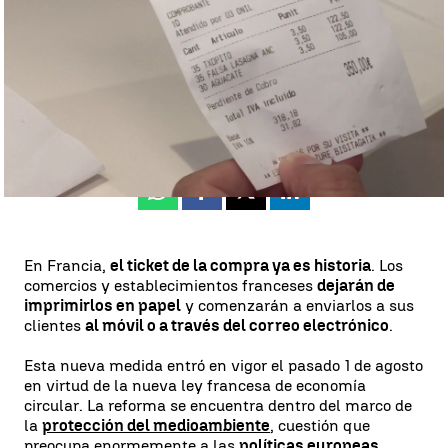
María Gil
Publicado:
02 de agosto de 2023, 10:21
Whatsapp
Facebook
X
Linkedin
En Francia,
el ticket de la compra ya es historia
. Los
comercios y establecimientos franceses
dejarán de
imprimirlos en papel
y comenzarán a enviarlos a sus
clientes
al móvil o a través del correo electrónico
.
Esta nueva medida entró en vigor el pasado 1 de agosto
en virtud de la nueva ley francesa de economía
circular. La reforma se encuentra dentro del marco de
la
protección del medioambiente
, cuestión que
preocupa enormemente a las
políticas europeas
.