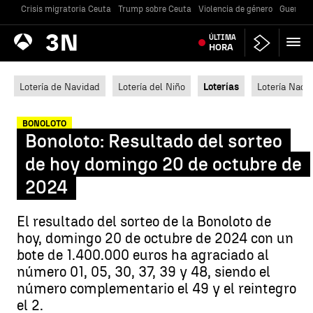
Crisis migratoria Ceuta
Trump sobre Ceuta
Violencia de género
Guerra U
Antena
ÚLTIMA
Noticias
3
HORA
Lotería de Navidad
Lotería del Niño
Loterías
Lotería Nacio
BONOLOTO
Bonoloto: Resultado del sorteo
de hoy domingo 20 de octubre de
2024
El resultado del sorteo de la Bonoloto de
hoy, domingo 20 de octubre de 2024 con un
bote de 1.400.000 euros ha agraciado al
número 01, 05, 30, 37, 39 y 48, siendo el
número complementario el 49 y el reintegro
el 2.