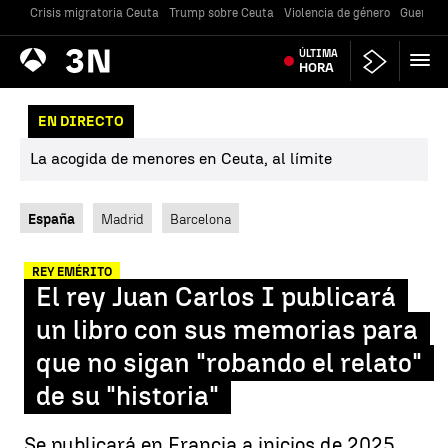
Crisis migratoria Ceuta
Trump sobre Ceuta
Violencia de género
Guerra U
Antena
ÚLTIMA
Noticias
3
HORA
EN DIRECTO
La acogida de menores en Ceuta, al límite
España
Madrid
Barcelona
REY EMÉRITO
El rey Juan Carlos I publicará
un libro con sus memorias para
que no sigan "robando el relato"
de su "historia"
Se publicará en Francia a inicios de 2025,