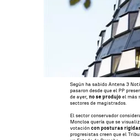
La votación del
Tribunal Cons
judicial y del propio Constituc
y la izquierda. El último episod
Tribunal Constitucional, donde
mantenido
atrincherados
en s
La votación del TC desde dentro
Según ha sabido Antena 3 Notic
pasaron desde que el PP prese
de ayer,
no se produjo
el más 
sectores de magistrados.
El sector conservador considera
Moncloa quería que se visualiz
votación
con posturas rígida
progresistas creen que el Trib