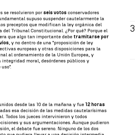
s se resolvieron por
seis votos
conservadores
 fundamental supuso suspender cautelarmente la
os preceptos que modifican la ley orgánica del
a del Tribunal Constitucional. ¿Por qué? Porque el
dera que algo tan importante debe
tramitarse por
vios
, y no dentro de una "proposición de ley
rectivas europeas y otras disposiciones para la
enal al ordenamiento de la Unión Europea, y
la integridad moral, desórdenes públicos y
 uso".
unidos desde las 10 de la mañana y fue
12 horas
adas esa decisión de las medidas cautelarísimas
l. Todos los jueces intervinieron y todos
cisiones y sus argumentaciones. Aunque pudieron
ión, el debate fue sereno. Ninguno de los dos
to que pudiera llevar a una decisión intermedia.