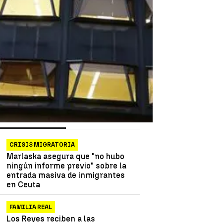
as más vistas
Lo último
CRISIS MIGRATORIA
Marlaska asegura que "no hubo
ningún informe previo" sobre la
entrada masiva de inmigrantes
en Ceuta
FAMILIA REAL
Los Reyes reciben a las