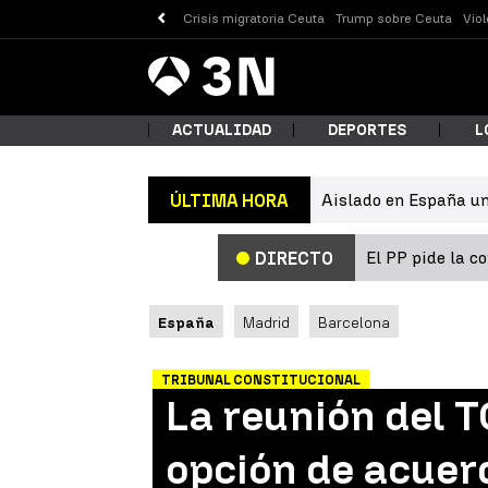
Crisis migratoria Ceuta
Trump sobre Ceuta
Vio
Antena
Noticias
3
ACTUALIDAD
DEPORTES
L
Aislado en España un
ÚLTIMA HORA
¿Qué
El PP pide la c
DIRECTO
España
Madrid
Barcelona
TRIBUNAL CONSTITUCIONAL
La reunión del T
Busc
opción de acuer