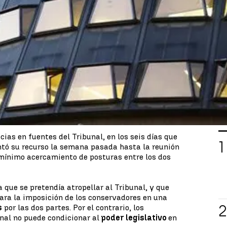
titucional
para frenar la reforma del poder
ional pone de manifiesto la grieta entre la derecha
io de esta batalla política se ha desarrollado en el
 el sector conservador y el progresista se han
us posiciones, sin acercamiento alguno.
L
ias en fuentes del Tribunal, en los seis días que
ntó su recurso la semana pasada hasta la reunión
mínimo acercamiento de posturas entre los dos
 que se pretendía atropellar al Tribunal, y que
ara la imposición de los conservadores en una
s
por las dos partes. Por el contrario, los
unal no puede condicionar al
poder legislativo
en