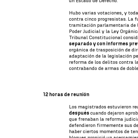
un Estado de Derecho.
Hubo varias votaciones, y toda
contra cinco progresistas. La
tramitación parlamentaria de l
Poder Judicial y la Ley Orgánic
Tribunal Constitucional consi
separado y con informes pre
orgánica de trasposición de di
adaptación de la legislación p
reforma de los delitos contra 
contrabando de armas de doble
12 horas de reunión
Los magistrados estuvieron re
después
cuando dejaron aprob
que frenaban la reforma judicia
defendieron firmemente sus de
haber ciertos momentos de tens
bloques propició un acercamien