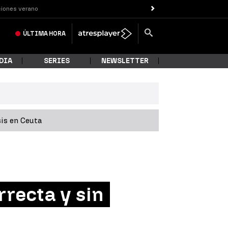
iones verano
ÚLTIMA
HORA
DIA
SERIES
NEWSLETTER
sis en Ceuta
rrecta y sin