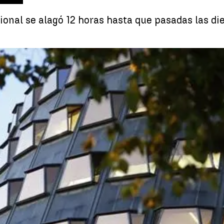
ional se alagó 12 horas hasta que pasadas las die
Así fueron las 12 horas de reunión en el Tribu
Whatsapp
Facebook
X
Linkedin
 21:46