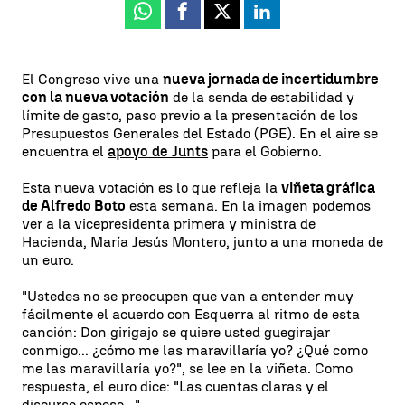
Whatsapp
Facebook
X
Linkedin
El Congreso vive una
nueva jornada de incertidumbre
con la nueva votación
de la senda de estabilidad y
límite de gasto, paso previo a la presentación de los
Presupuestos Generales del Estado (PGE). En el aire se
encuentra el
apoyo de Junts
para el Gobierno.
Esta nueva votación es lo que refleja la
viñeta gráfica
de Alfredo Boto
esta semana. En la imagen podemos
ver a la vicepresidenta primera y ministra de
Hacienda, María Jesús Montero, junto a una moneda de
un euro.
"Ustedes no se preocupen que van a entender muy
fácilmente el acuerdo con Esquerra al ritmo de esta
canción: Don girigajo se quiere usted guegirajar
conmigo... ¿cómo me las maravillaría yo? ¿Qué como
me las maravillaría yo?", se lee en la viñeta. Como
respuesta, el euro dice: "Las cuentas claras y el
discurso espeso...".