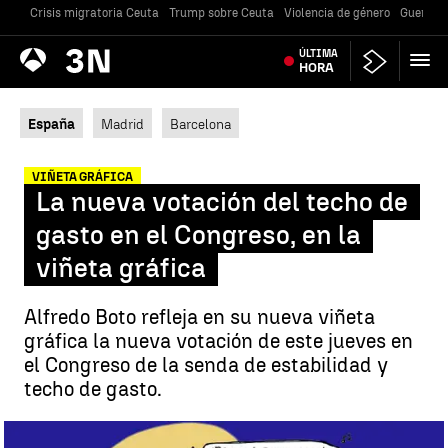
Crisis migratoria Ceuta
Trump sobre Ceuta
Violencia de género
Guerra U
Antena
ÚLTIMA
Noticias
3
HORA
España
Madrid
Barcelona
VIÑETA GRÁFICA
La nueva votación del techo de
gasto en el Congreso, en la
viñeta gráfica
Alfredo Boto refleja en su nueva viñeta
gráfica la nueva votación de este jueves en
el Congreso de la senda de estabilidad y
techo de gasto.