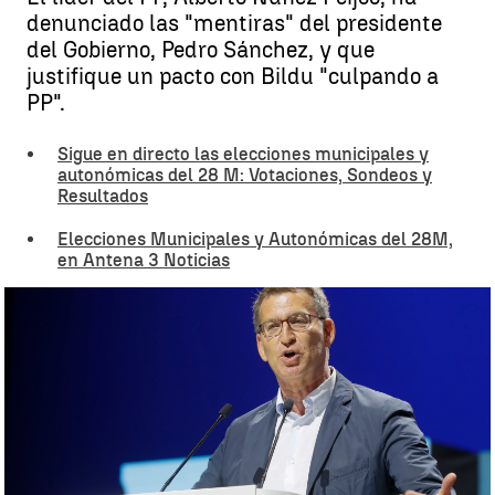
denunciado las "mentiras" del presidente
del Gobierno, Pedro Sánchez, y que
justifique un pacto con Bildu "culpando a
PP".
Sigue en directo las elecciones municipales y
autonómicas del 28 M: Votaciones, Sondeos y
Resultados
Elecciones Municipales y Autonómicas del 28M,
en Antena 3 Noticias
Feijóo subraya que Sánchez ha asumido la derrota |
Antena 3
Noticias
Neila Gallego