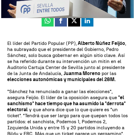
Actualizado:
20 de mayo de 2023, 16:08
Publicado:
20 de mayo de 2023, 14:44
Whatsapp
Facebook
X
Linkedin
El líder del Partido Popular (PP),
Alberto Núñez Feijóo
,
ha subrayado que el presidente del Gobierno, Pedro
Sánchez, solo busca gobernar en algún sitio clave. Así
se ha referido durante su intervención un mitin en el
Auditorio Cartuja Center de Sevilla junto al presidente
de la Junta de Andalucía,
Juanma Moreno
por las
elecciones autonómicas y municipales del 28M.
"Sánchez ha renunciado a ganar las elecciones",
asegura Feijóo. El líder de la oposición asegura que
"el
sanchismo" hace tiempo que ha asumido la "derrota"
electoral
y que ahora dice que lo que quiere es "un
ticket". "Tendrá que ser largo para que quepan todos los
partidos: el sanchista, Podemos 1, Podemos 2,
Izquierda Unida y entre 15 y 20 partidos incluyendo a
Bildu y ERC. Más que un ticket parece un pergamino",