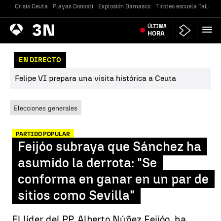
Crisis Ceuta
Playas Donosti
Explosión Damasco
Tiroteo escuela Tailandi
Antena
ÚLTIMA
Noticias
3
HORA
EN DIRECTO
Felipe VI prepara una visita histórica a Ceuta
Elecciones generales
PARTIDO POPULAR
Feijóo subraya que Sánchez ha
asumido la derrota: "Se
conforma en ganar en un par de
sitios como Sevilla"
El líder del PP, Alberto Núñez Feijóo, ha