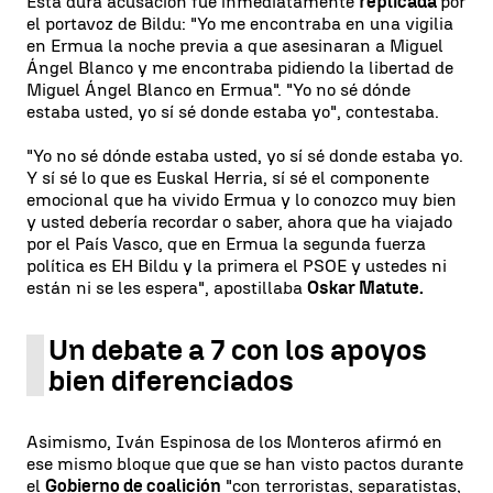
Esta dura acusación fue inmediatamente
replicada
por
el portavoz de Bildu: "Yo me encontraba en una vigilia
en Ermua la noche previa a que asesinaran a Miguel
Ángel Blanco y me encontraba pidiendo la libertad de
Miguel Ángel Blanco en Ermua". "Yo no sé dónde
estaba usted, yo sí sé donde estaba yo", contestaba.
"Yo no sé dónde estaba usted, yo sí sé donde estaba yo.
Y sí sé lo que es Euskal Herria, sí sé el componente
emocional que ha vivido Ermua y lo conozco muy bien
y usted debería recordar o saber, ahora que ha viajado
por el País Vasco, que en Ermua la segunda fuerza
política es EH Bildu y la primera el PSOE y ustedes ni
están ni se les espera", apostillaba
Oskar Matute.
Un debate a 7 con los apoyos
bien diferenciados
Asimismo, Iván Espinosa de los Monteros afirmó en
ese mismo bloque que que se han visto pactos durante
el
Gobierno de coalición
"con terroristas, separatistas,