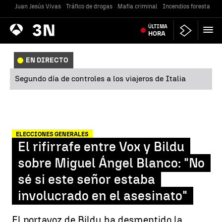
Juan Jesús Vivas
Tráfico de drogas
Mafia criminal
Incendios forestales
Antena
ÚLTIMA
Noticias
3
HORA
EN DIRECTO
Segundo día de controles a los viajeros de Italia
ELECCIONES GENERALES
El rifirrafe entre Vox y Bildu
sobre Miguel Ángel Blanco: "No
sé si este señor estaba
involucrado en el asesinato"
El portavoz de Bildu ha desmentido la