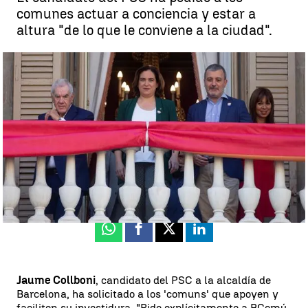
comunes actuar a conciencia y estar a
altura "de lo que le conviene a la ciudad".
Collboni presenta su candidatura para ser alcalde de Barcelona |
EFE
Rosa María Salcedo
Actualizado:
15 de junio de 2023, 21:16
Publicado:
15 de junio de 2023, 20:26
Whatsapp
Facebook
X
Linkedin
Jaume Collboni
, candidato del PSC a la alcaldía de
Barcelona, ha solicitado a los 'comuns' que apoyen y
faciliten su investidura. "Pido explícitamente a BComú