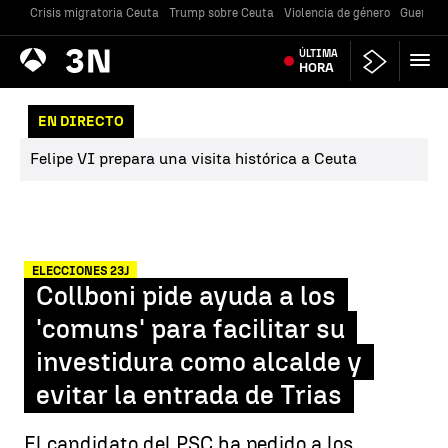
Crisis migratoria Ceuta
Trump sobre Ceuta
Violencia de género
Guerra U
Antena
ÚLTIMA
Noticias
3
HORA
EN DIRECTO
Felipe VI prepara una visita histórica a Ceuta
ELECCIONES 23J
Collboni pide ayuda a los
'comuns' para facilitar su
investidura como alcalde y
evitar la entrada de Trias
El candidato del PSC ha pedido a los