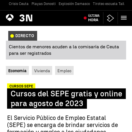
Crisis Ceuta
Playas Donosti
Explosión Damasco
Tiroteo escuela Tailandi
Antena
ÚLTIMA
Noticias
3
HORA
DIRECTO
Cientos de menores acuden a la comisaría de Ceuta
para ser registrados
Economía
Vivienda
Empleo
CURSOS SEPE
Cursos del SEPE gratis y online
para agosto de 2023
El Servicio Público de Empleo Estatal
(SEPE) se encarga de brindar servicios de