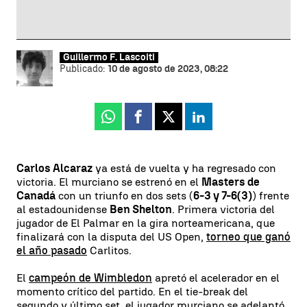
Guillermo F. Lascoiti
Publicado:
10 de agosto de 2023, 08:22
Whatsapp
Facebook
X
Linkedin
Carlos Alcaraz
ya está de vuelta y ha regresado con
victoria. El murciano se estrenó en el
Masters de
Canadá
con un triunfo en dos sets (
6-3 y 7-6(3)
) frente
al estadounidense
Ben Shelton
. Primera victoria del
jugador de El Palmar en la gira norteamericana, que
finalizará con la disputa del US Open,
torneo que ganó
el año pasado
Carlitos.
El
campeón de Wimbledon
apretó el acelerador en el
momento crítico del partido. En el tie-break del
segundo y último set, el jugador murciano se adelantó