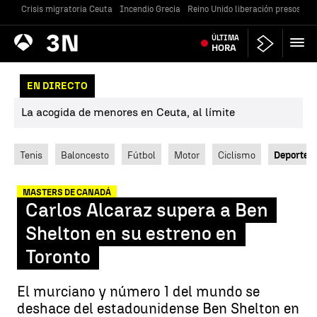
Crisis migratoria Ceuta
Incendio Grecia
Reino Unido liberación presos
Gu
Antena
ÚLTIMA
Noticias
3
HORA
EN DIRECTO
La acogida de menores en Ceuta, al límite
Tenis
Baloncesto
Fútbol
Motor
Ciclismo
Deportes
MASTERS DE CANADÁ
Carlos Alcaraz supera a Ben
Shelton en su estreno en
Toronto
El murciano y número 1 del mundo se
deshace del estadounidense Ben Shelton en