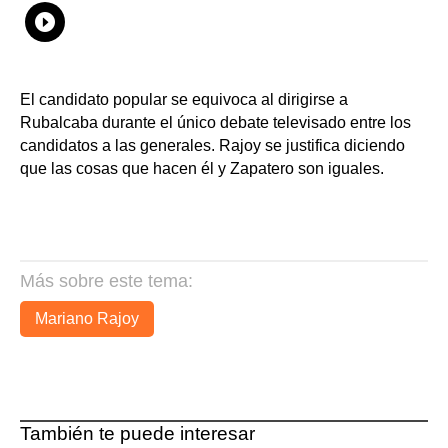
Whatsapp
Compartir
Facebook
Twitter
Linkedin
Flipboard
El candidato popular se equivoca al dirigirse a
Rubalcaba durante el único debate televisado entre los
candidatos a las generales. Rajoy se justifica diciendo
que las cosas que hacen él y Zapatero son iguales.
Más sobre este tema:
Mariano Rajoy
También te puede interesar