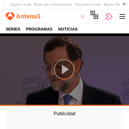
Ágata y Lola
Brote de ciclosporiasis
Una nueva vida
Muere David Ow
Antena
3
SERIES
PROGRAMAS
NOTICIAS
-