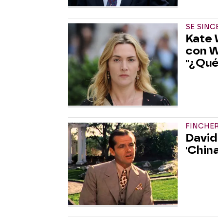
SE SINC
Kate 
con W
"¿Qué
FINCHE
David
'Chin