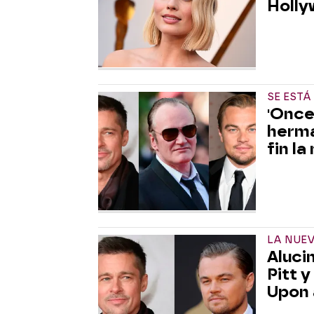
Holly
SE EST
'Once
herma
fin la
LA NUEV
Aluci
Pitt 
Upon 