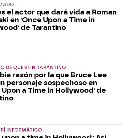
RMADO
es el actor que dará vida a Roman
ski en 'Once Upon a Time in
wood' de Tarantino
VO DE QUENTIN TARANTINO
rbia razón por la que Bruce Lee
un personaje sospechoso en
 Upon a Time in Hollywood' de
tino
URÍ INFORMÁTICO
 upon a time in Hollywood': Así