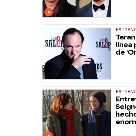
ESTRENO
Taran
línea
de 'O
ESTRENO
Entre
Seign
hechos
enorm