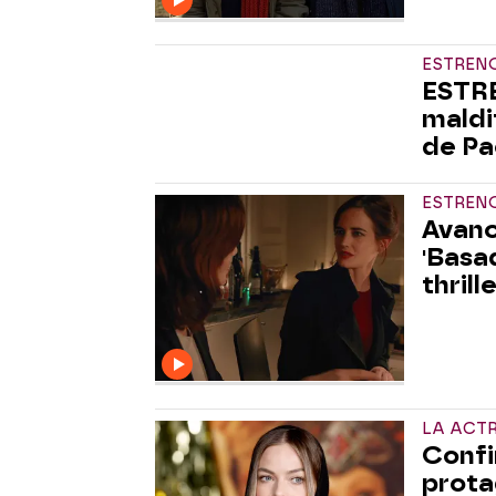
ESTREN
ESTRE
maldi
de Pa
ESTRENO
Avanc
'Basa
thril
LA ACT
Confi
prota