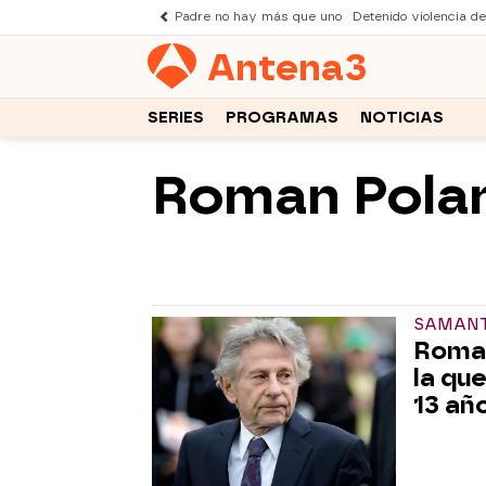
Padre no hay más que uno
Detenido violencia d
Antena
3
SERIES
PROGRAMAS
NOTICIAS
Roman Polan
SAMANT
Roman
la qu
13 añ