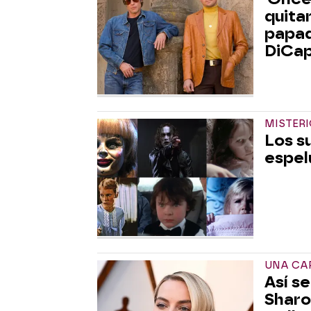
quita
papad
DiCap
MISTERI
Los s
espel
UNA CAR
Así s
Sharo