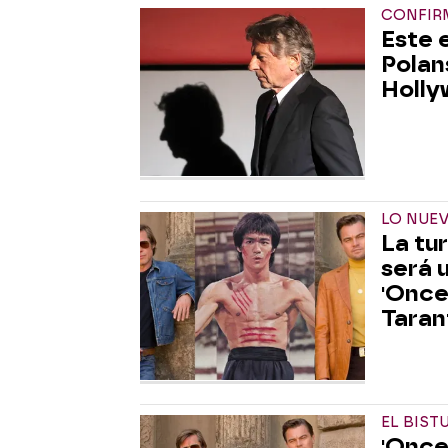
CONFI
Este 
Polan
Holly
LO NUE
La tu
será 
'Once
Taran
EL BIST
'Once