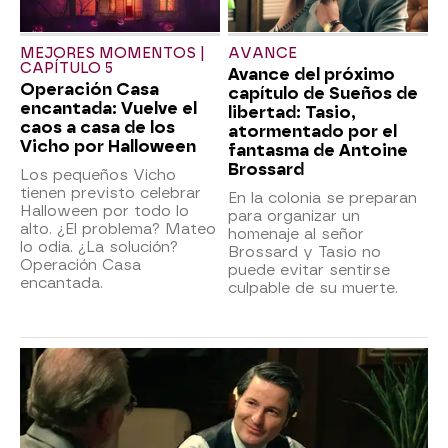
MEJORES MOMENTOS |
AVANCE
CAPÍTULO 5
Avance del próximo
Operación Casa
capítulo de Sueños de
encantada: Vuelve el
libertad: Tasio,
caos a casa de los
atormentado por el
Vicho por Halloween
fantasma de Antoine
Brossard
Los pequeños Vicho
tienen previsto celebrar
En la colonia se preparan
Halloween por todo lo
para organizar un
alto. ¿El problema? Mateo
homenaje al señor
lo odia. ¿La solución?
Brossard y Tasio no
Operación Casa
puede evitar sentirse
encantada.
culpable de su muerte.