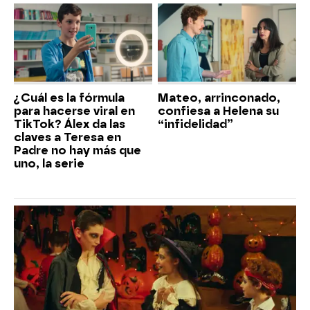
¿Cuál es la fórmula
Mateo, arrinconado,
para hacerse viral en
confiesa a Helena su
TikTok? Álex da las
“infidelidad”
claves a Teresa en
Padre no hay más que
uno, la serie