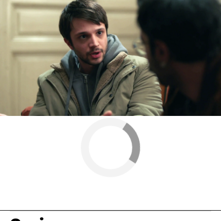
Ceylin Erguvan
Antena 3
» Series
» Secretos de familia
» Mejores
momentos