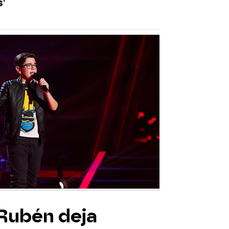
'
 Rubén deja