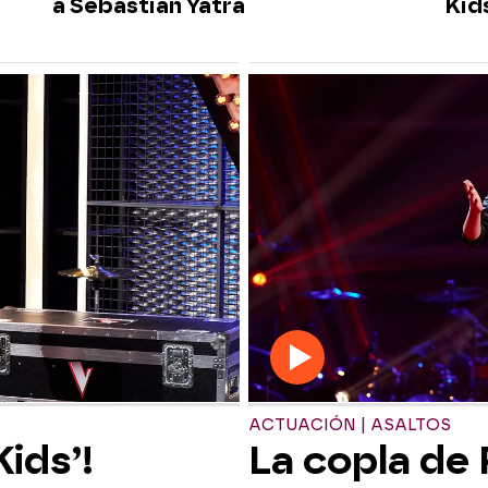
a Sebastián Yatra
Kids
ACTUACIÓN | ASALTOS
ids’!
La copla de