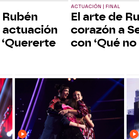
ACTUACIÓN | FINAL
y Rubén
El arte de R
 actuación
corazón a S
 ‘Quererte
con ‘Qué no 