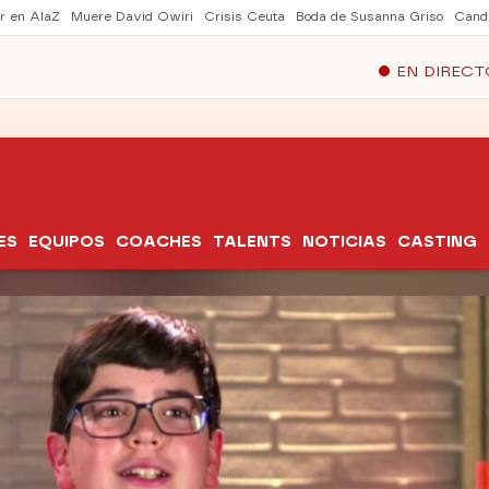
er en AlaZ
Muere David Owiri
Crisis Ceuta
Boda de Susanna Griso
Cand
EN DIRECT
ES
EQUIPOS
COACHES
TALENTS
NOTICIAS
CASTING