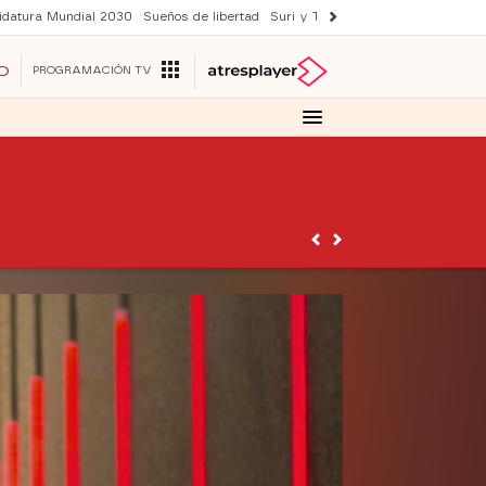
idatura Mundial 2030
Sueños de libertad
Suri y Tom Cruise
YAS verano
O
PROGRAMACIÓN TV