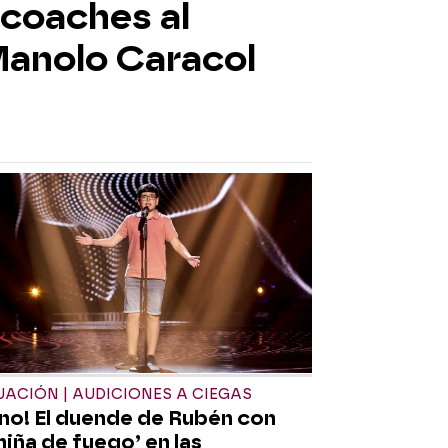
 coaches al
Manolo Caracol
ACIÓN | AUDICIONES A CIEGAS
eno! El duende de Rubén con
niña de fuego’ en las