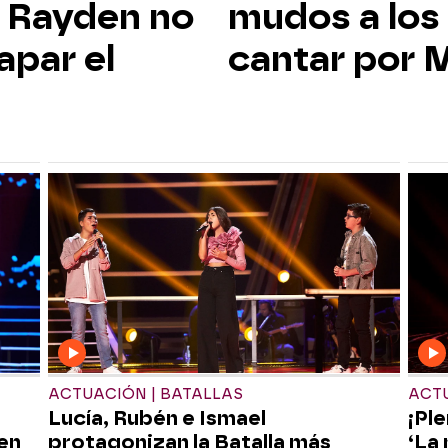
y Rayden no
mudos a los
apar el
cantar por 
ACTUACIÓN | BATALLAS
ACTU
Lucía, Rubén e Ismael
¡Pl
en
protagonizan la Batalla más
‘La 