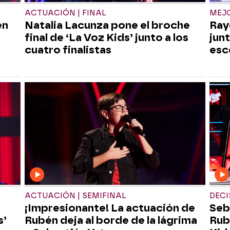
ACTUACIÓN | FINAL
MEJO
én
Natalia Lacunza pone el broche
Ray
final de ‘La Voz Kids’ junto a los
junt
cuatro finalistas
esc
ACTUACIÓN | SEMIFINAL
DECI
¡Impresionante! La actuación de
Seb
s’
Rubén deja al borde de la lágrima
Rub