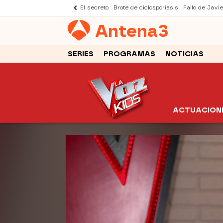
El secreto
Brote de ciclosporiasis
Fallo de Javi
Antena
3
SERIES
PROGRAMAS
NOTICIAS
ACTUACION