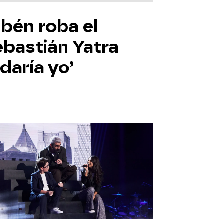
ubén roba el
ebastián Yatra
daría yo’