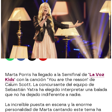
Jennifer Álvarez
Madrid
Publicado:
16 de julio de 2022, 23:43
Whatsapp
Facebook
X
Flipboard
Marta Porris ha llegado a la Semifinal de ‘
La Voz
Kids
’ con la canción ‘You are the reason’ de
Calum Scott. La concursante del equipo de
Sebastián Yatra ha elegido interpretar una balada
que no ha dejado indiferente a nadie.
La increíble puesta en escena y la enorme
personalidad de Marta cantando este tema ha