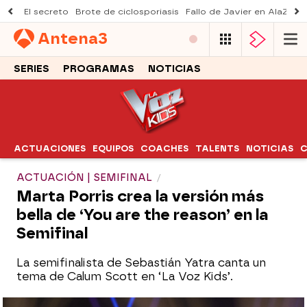
El secreto
Brote de ciclosporiasis
Fallo de Javier en AlaZ
Mu
Antena
3
SERIES
PROGRAMAS
NOTICIAS
ACTUACIONES
EQUIPOS
COACHES
TALENTS
NOTICIAS
C
ACTUACIÓN | SEMIFINAL
Marta Porris crea la versión más
bella de ‘You are the reason’ en la
Semifinal
La semifinalista de Sebastián Yatra canta un
tema de Calum Scott en ‘La Voz Kids’.