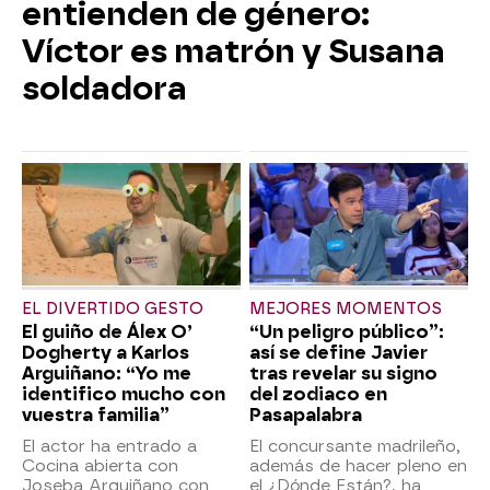
entienden de género:
Víctor es matrón y Susana
soldadora
EL DIVERTIDO GESTO
MEJORES MOMENTOS
El guiño de Álex O’
“Un peligro público”:
Dogherty a Karlos
así se define Javier
Arguiñano: “Yo me
tras revelar su signo
identifico mucho con
del zodiaco en
vuestra familia”
Pasapalabra
El actor ha entrado a
El concursante madrileño,
Cocina abierta con
además de hacer pleno en
Joseba Arguiñano con
el ¿Dónde Están?, ha