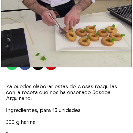
antena3.com
Madrid
Publicado:
07 de septiembre de 2021, 14:01
Whatsapp
Facebook
X
Flipboard
Ya puedes elaborar estas deliciosas rosquillas
con la receta que nos ha enseñado Joseba
Arguiñano.
Ingredientes, para 15 unidades
300 g harina