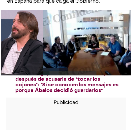
en España para que caiga el Gobierno.
El director de El Mundo reconoce que
algunos de los mensajes de altos cargos
del PSOE que aún tienen en su poder
podrían ser delictivos
El director de El Mundo Joaquín Manso
afirma que tienen "cientos o miles de
mensajes más" entre Sánchez y Ábalos:
"Creo que Pedro Sánchez ya está
preocupado"
García-Page, sobre Pedro Sánchez,
después de acusarle de "tocar los
cojones": "Si se conocen los mensajes es
porque Ábalos decidió guardarlos"