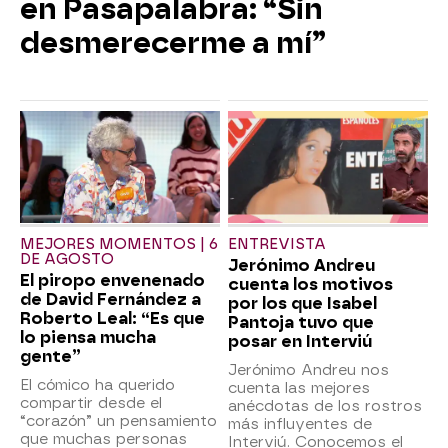
en Pasapalabra: “Sin
desmerecerme a mí”
MEJORES MOMENTOS | 6
ENTREVISTA
DE AGOSTO
Jerónimo Andreu
El piropo envenenado
cuenta los motivos
de David Fernández a
por los que Isabel
Roberto Leal: “Es que
Pantoja tuvo que
lo piensa mucha
posar en Interviú
gente”
Jerónimo Andreu nos
El cómico ha querido
cuenta las mejores
compartir desde el
anécdotas de los rostros
“corazón” un pensamiento
más influyentes de
que muchas personas
Interviú. Conocemos el