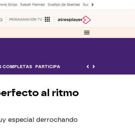
nna Griso
Sabah Hamed
Sueños de libertad
Suri y Tom Cruise
Una nuev
O
PROGRAMACIÓN TV
S COMPLETAS
PARTICIPA
erfecto al ritmo
uy especial derrochando