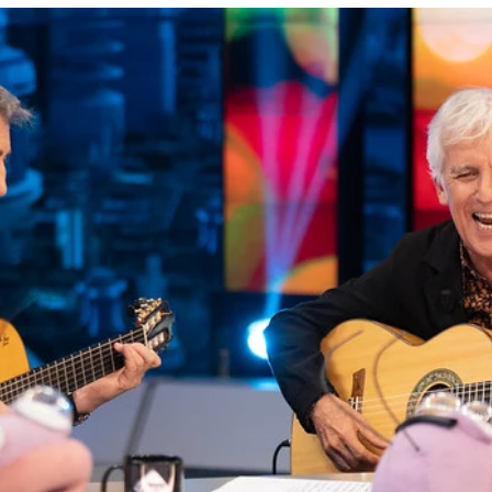
lo Motos con su confesión: "Antes de los 40 a
Whatsapp
Facebook
X
Flipboa