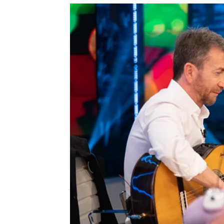
Kiko Veneno sorprende a Pab
música"
El Hormiguero
Publicado:
20 de marzo de 2023, 22:25