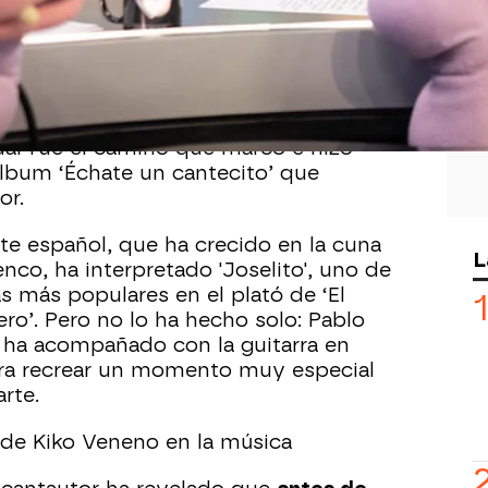
ero’ ha arrancado con la visita del
ue se ha estrenado en el plató por
evista ha hablado de su documental
‘Un
estrena el próximo 24 de marzo. En él,
uál fue el camino que marcó e hizo
álbum ‘Échate un cantecito’ que
or.
te español, que ha crecido en la cuna
L
nco, ha interpretado 'Joselito', uno de
s más populares en el plató de ‘El
ro’. Pero no lo ha hecho solo: Pablo
 ha acompañado con la guitarra en
a recrear un momento muy especial
arte.
 de Kiko Veneno en la música