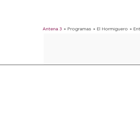
Antena 3
» Programas
» El Hormiguero
» En