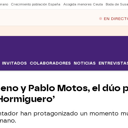
erano
Crecimiento población España
Acogida menores Ceuta
Boda de Susa
EN DIRECT
INVITADOS
COLABORADORES
NOTICIAS
ENTREVISTA
neno y Pablo Motos, el dúo p
l Hormiguero’
sentador han protagonizado un momento m
mano.