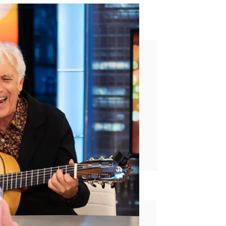
ños no ganaba dinero con la
rd