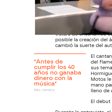
La semana en ‘El Hormigu
cantante
Kiko Veneno
q
primera vez. En la entr
día Lobo López’
que se 
tratará de enseñarnos c
posible la creación del 
cambió la suerte del aut
El cantan
"Antes de
del flame
cumplir los 40
sus tema
años no ganaba
Hormigue
dinero con la
Motos le
música"
mano par
Kiko Veneno
lleno de 
El debut